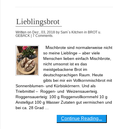
Lieblingsbrot
Written on
Dez., 03, 2018
by
Sam´s Kitchen
in
BROT u.
GEBÄCK
| 7 Comments.
Mischbrote sind normalerweise nicht
so meine Lieblinge – aber viele
Menschen lieben einfach Mischbrote,
nicht umsonst ist es das
meistgebackene Brot im
deutschsprachigen Raum. Heute
gibts bei mir ein Vollkornmischbrot mit
Sonnenblumen- und Kürbiskörnern. Und als
Triebmittel – Roggen- und Weizensauerteig.
Roggensauerteig: 100 g Roggenvollkornmehl 10 g
Anstellgut 100 g Wasser Zutaten gut vermischen und
bei ca. 28 Grad …
Continue Reading...