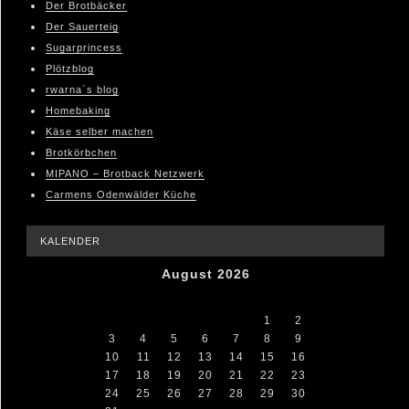
Der Brotbäcker
Der Sauerteig
Sugarprincess
Plötzblog
rwarna´s blog
Homebaking
Käse selber machen
Brotkörbchen
MIPANO – Brotback Netzwerk
Carmens Odenwälder Küche
KALENDER
August 2026
M
D
M
D
F
S
S
1
2
3
4
5
6
7
8
9
10
11
12
13
14
15
16
17
18
19
20
21
22
23
24
25
26
27
28
29
30