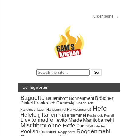
Older posts
→
Search:
Schlagwörter
Baguette
Brötchen
Bauernbrot
Bohnenmehl
Dinkel
Frankreich
Germteig
Griechisch
Hefe
Handgeschlagen
Handsemmel
Hartweizengrieß
Hefeteig
Italien
Kaisersemmel
Kochstück
Körndl
Lievito madre
lievito Marde
Manitobamehl
Mischbrot
ohne Hefe
Panini
Plunderteig
Roggenmehl
Poolish
Quellstück
Roggenbrot