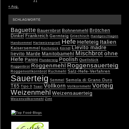
31
« Aug.
SCHLAGWORTE
Baguette
Brötchen
Bauernbrot
Bohnenmehl
Dinkel
Frankreich
Germteig
Griechisch
Handgeschlagen
Hefe
Hefeteig
Italien
Handsemmel
Hartweizengrieß
Lievito madre
Kaisersemmel
Kochstück
Körndl
Mischbrot
ohne
lievito Marde
Manitobamehl
Hefe
Poolish
Panini
Quellstück
Plunderteig
Roggensauerteig
Roggenmehl
Roggenbrot
Salz-Hefe-Verfahren
Roggenvollkornbrot
Ruchmehl
Sauerteig
Semola di Grano Duro
Semmel
Vorteig
Vollkorn
T65
Tipo 0
Vollkornmehl
Toast
Weizenmehl
Weizensauerteig
Weizenvollkornmehl
Zimt