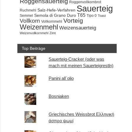
Roggensauerteig
Roggenvollkornbrot
Sauerteig
Salz-Hefe-Verfahren
Ruchmehl
T65
Semola di Grano Duro
Semmel
Tipo 0
Toast
Vorteig
Vollkorn
Vollkornmehl
Weizenmehl
Weizensauerteig
Weizenvollkornmehl
Zimt
Top Beiträge
Sauerteig-Cracker (oder was
mach mit meinen Sauerteigrestln)
Panini all´olio
Bosniaken
Griechisches Weissbrot Ελληνική
άσπρο ψωμί