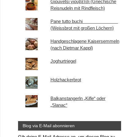
Giouvetsi γιουβέτσι (Griechische
Reisnudeln mit Rindfleisch)
Pane tutto buchi
(Weissbrot mit großen Löchern)
Handgeschlagene Kaisersemmeln
(nach Dietmar Kappl)
Joghurtriegel
Holzhackerbrot
Balkanstangerln „Kifle“ oder
„Slanac“
Blog via E-Mail abonnieren
Gib deine E-Mail-Adresse an, um diesen Blog zu