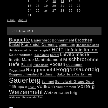
10
11
12
15
16
13
14
17
18
19
20
21
22
23
24
25
27
28
29
30
26
31
« Juni
Aug. »
SCHLAGWORTE
Baguette
Brötchen
Bauernbrot
Bohnenmehl
Dinkel
Frankreich
Germteig
Griechisch
Handgeschlagen
Hefe
Hefeteig
Italien
Handsemmel
Hartweizengrieß
Lievito madre
Kaisersemmel
Kochstück
Körndl
Mischbrot
ohne
lievito Marde
Manitobamehl
Hefe
Poolish
Panini
Quellstück
Plunderteig
Roggensauerteig
Roggenmehl
Roggenbrot
Salz-Hefe-Verfahren
Roggenvollkornbrot
Ruchmehl
Sauerteig
Semola di Grano Duro
Semmel
Vorteig
Vollkorn
T65
Tipo 0
Vollkornmehl
Toast
Weizenmehl
Weizensauerteig
Weizenvollkornmehl
Zimt