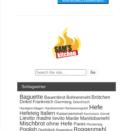
Search:
Schlagwörter
Baguette
Brötchen
Bauernbrot
Bohnenmehl
Dinkel
Frankreich
Germteig
Griechisch
Hefe
Handgeschlagen
Handsemmel
Hartweizengrieß
Hefeteig
Italien
Kaisersemmel
Kochstück
Körndl
Lievito madre
lievito Marde
Manitobamehl
Mischbrot
ohne Hefe
Panini
Plunderteig
Roggenmehl
Poolish
Quellstück
Roggenbrot