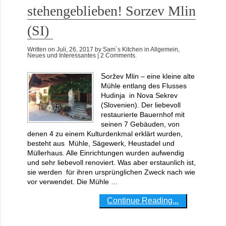
stehengeblieben! Sorzev Mlin
(SI)
Written on
Juli, 26, 2017
by
Sam´s Kitchen
in
Allgemein
,
Neues und Interessantes
| 2 Comments.
Soržev Mlin – eine kleine alte
Mühle entlang des Flusses
Hudinja in Nova Sekrev
(Slovenien). Der liebevoll
restaurierte Bauernhof mit
seinen 7 Gebäuden, von
denen 4 zu einem Kulturdenkmal erklärt wurden,
besteht aus Mühle, Sägewerk, Heustadel und
Müllerhaus. Alle Einrichtungen wurden aufwendig
und sehr liebevoll renoviert. Was aber erstaunlich ist,
sie werden für ihren ursprünglichen Zweck nach wie
vor verwendet. Die Mühle …
Continue Reading...