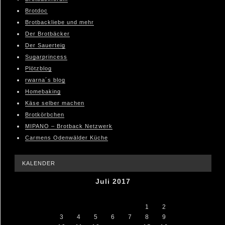
Brotdoc
Brotbackliebe und mehr
Der Brotbäcker
Der Sauerteig
Sugarprincess
Plötzblog
rwarna´s blog
Homebaking
Käse selber machen
Brotkörbchen
MIPANO – Brotback Netzwerk
Carmens Odenwälder Küche
KALENDER
Juli 2017
M
D
M
D
F
S
S
1
2
3
4
5
6
7
8
9