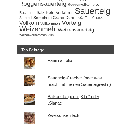
Roggensauerteig
Roggenvollkornbrot
Sauerteig
Salz-Hefe-Verfahren
Ruchmehl
T65
Semola di Grano Duro
Semmel
Tipo 0
Toast
Vorteig
Vollkorn
Vollkornmehl
Weizenmehl
Weizensauerteig
Weizenvollkornmehl
Zimt
Top Beiträge
Panini all´olio
Sauerteig-Cracker (oder was
mach mit meinen Sauerteigrestln)
Balkanstangerln „Kifle“ oder
„Slanac“
Zwetschkenfleck