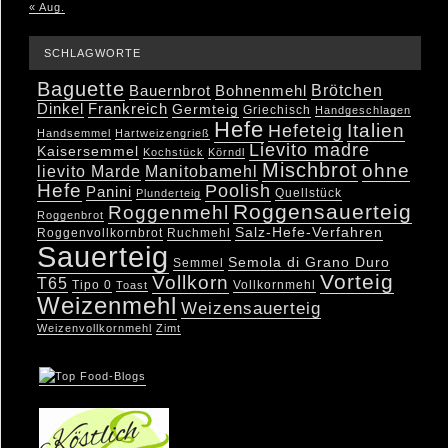
« Aug.
SCHLAGWORTE
Baguette
Brötchen
Bauernbrot
Bohnenmehl
Dinkel
Frankreich
Germteig
Griechisch
Handgeschlagen
Hefe
Hefeteig
Italien
Handsemmel
Hartweizengrieß
Lievito madre
Kaisersemmel
Kochstück
Körndl
Mischbrot
ohne
lievito Marde
Manitobamehl
Hefe
Poolish
Panini
Quellstück
Plunderteig
Roggensauerteig
Roggenmehl
Roggenbrot
Salz-Hefe-Verfahren
Roggenvollkornbrot
Ruchmehl
Sauerteig
Semola di Grano Duro
Semmel
Vorteig
Vollkorn
T65
Tipo 0
Vollkornmehl
Toast
Weizenmehl
Weizensauerteig
Weizenvollkornmehl
Zimt