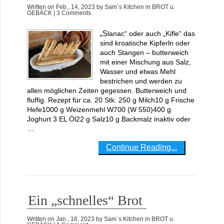
Written on
Feb., 14, 2023
by
Sam´s Kitchen
in
BROT u.
GEBÄCK
| 3 Comments.
„Slanac“ oder auch „Kifle“ das
sind kroatische Kipferln oder
auch Stangen – butterweich
mit einer Mischung aus Salz,
Wasser und etwas Mehl
bestrichen und werden zu
allen möglichen Zeiten gegessen. Butterweich und
fluffig. Rezept für ca. 20 Stk. 250 g Milch10 g Frische
Hefe1000 g Weizenmehl W700 (W 550)400 g
Joghurt 3 EL Öl22 g Salz10 g Backmalz inaktiv oder
…
Continue Reading...
Ein „schnelles“ Brot
Written on
Jan., 16, 2023
by
Sam´s Kitchen
in
BROT u.