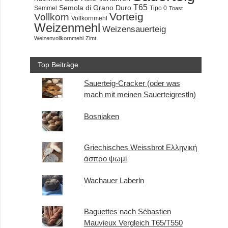
T65
Semola di Grano Duro
Semmel
Tipo 0
Toast
Vorteig
Vollkorn
Vollkornmehl
Weizenmehl
Weizensauerteig
Weizenvollkornmehl
Zimt
Top Beiträge
Sauerteig-Cracker (oder was
mach mit meinen Sauerteigrestln)
Bosniaken
Griechisches Weissbrot Ελληνική
άσπρο ψωμί
Wachauer Laberln
Baguettes nach Sébastien
Mauvieux Vergleich T65/T550