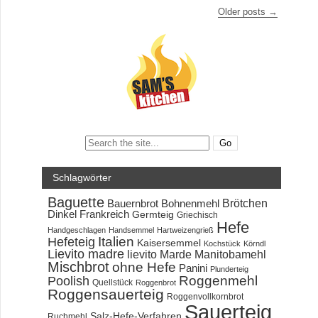
Older posts
→
Search:
Schlagwörter
Baguette
Brötchen
Bauernbrot
Bohnenmehl
Dinkel
Frankreich
Germteig
Griechisch
Hefe
Handgeschlagen
Handsemmel
Hartweizengrieß
Hefeteig
Italien
Kaisersemmel
Kochstück
Körndl
Lievito madre
lievito Marde
Manitobamehl
Mischbrot
ohne Hefe
Panini
Plunderteig
Roggenmehl
Poolish
Quellstück
Roggenbrot
Roggensauerteig
Roggenvollkornbrot
Sauerteig
Salz-Hefe-Verfahren
Ruchmehl