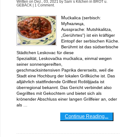
Written on
Dez., 03, 2021
by
Sam´s Kitchen
in
BROT u.
GEBÄCK
| 1 Comment.
Mućkalica (serbisch:
Мућкалица,
Aussprache: Mutshkalitza,
„Gerührtes“) ist ein kräftiger
Eintopf der serbischen Küche.
Berühmt ist das südserbische
Städtchen Leskovac für diese
Spezialität, Leskovačka mućkalica, einmal wegen
seiner sonnengereiften,
geschmacksintensiven Paprika dererseits, weil die
Stadt eine Hochburg der lokalen Grillküche ist. Das
alljährlich stattfindende Grillfest Roštiljijada ist
überregional bekannt. Das Gericht verbindet also
Gegrilltes mit Gekochtem und bietet sich als
krönender Abschluss einer langen Grillfeier an, oder
als …
Continue Reading...