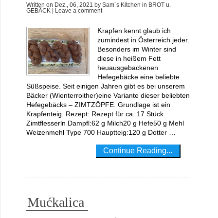
Written on
Dez., 06, 2021
by
Sam´s Kitchen
in
BROT u.
GEBÄCK
| Leave a comment
Krapfen kennt glaub ich
zumindest in Österreich jeder.
Besonders im Winter sind
diese in heißem Fett
heuausgebackenen
Hefegebäcke eine beliebte
Süßspeise. Seit einigen Jahren gibt es bei unserem
Bäcker (Wienterroither)eine Variante dieser beliebten
Hefegebäcks – ZIMTZÖPFE. Grundlage ist ein
Krapfenteig. Rezept: Rezept für ca. 17 Stück
Zimtflesserln Dampfl:62 g Milch20 g Hefe50 g Mehl
Weizenmehl Type 700 Hauptteig:120 g Dotter …
Continue Reading...
Mućkalica