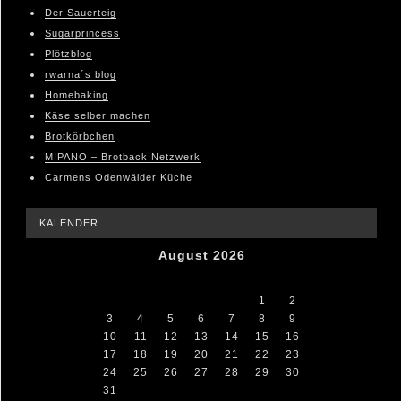
Der Sauerteig
Sugarprincess
Plötzblog
rwarna´s blog
Homebaking
Käse selber machen
Brotkörbchen
MIPANO – Brotback Netzwerk
Carmens Odenwälder Küche
KALENDER
August 2026
M
D
M
D
F
S
S
1
2
3
4
5
6
7
8
9
10
11
12
13
14
15
16
17
18
19
20
21
22
23
24
25
26
27
28
29
30
31