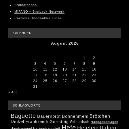
Brotkörbchen
MIPANO – Brotback Netzwerk
Carmens Odenwälder Küche
KALENDER
August 2026
M
D
M
D
F
S
S
1
2
3
4
5
6
7
8
9
10
11
12
13
14
15
16
17
18
19
20
21
22
23
24
25
26
27
28
29
30
31
« Aug.
SCHLAGWORTE
Baguette
Brötchen
Bauernbrot
Bohnenmehl
Dinkel
Frankreich
Germteig
Griechisch
Handgeschlagen
Hefe
Hefeteig
Italien
Handsemmel
Hartweizengrieß