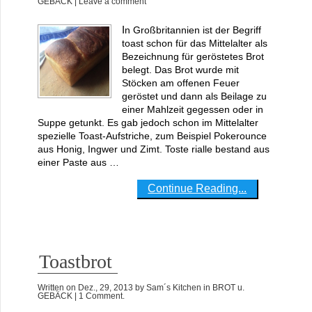
GEBÄCK
| Leave a comment
In Großbritannien ist der Begriff
toast schon für das Mittelalter als
Bezeichnung für geröstetes Brot
belegt. Das Brot wurde mit
Stöcken am offenen Feuer
geröstet und dann als Beilage zu
einer Mahlzeit gegessen oder in
Suppe getunkt. Es gab jedoch schon im Mittelalter
spezielle Toast-Aufstriche, zum Beispiel Pokerounce
aus Honig, Ingwer und Zimt. Toste rialle bestand aus
einer Paste aus …
Continue Reading...
Toastbrot
Written on
Dez., 29, 2013
by
Sam´s Kitchen
in
BROT u.
GEBÄCK
| 1 Comment.