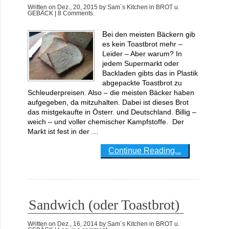
Written on
Dez., 20, 2015
by
Sam´s Kitchen
in
BROT u.
GEBÄCK
| 8 Comments.
Bei den meisten Bäckern gib
es kein Toastbrot mehr –
Leider – Aber warum? In
jedem Supermarkt oder
Backladen gibts das in Plastik
abgepackte Toastbrot zu
Schleuderpreisen. Also – die meisten Bäcker haben
aufgegeben, da mitzuhalten. Dabei ist dieses Brot
das mistgekaufte in Österr. und Deutschland. Billig –
weich – und voller chemischer Kampfstoffe. Der
Markt ist fest in der …
Continue Reading...
Sandwich (oder Toastbrot)
Written on
Dez., 16, 2014
by
Sam´s Kitchen
in
BROT u.