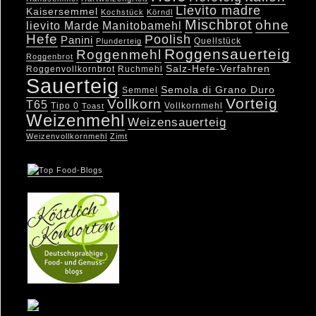
Lievito madre
Kaisersemmel
Kochstück
Körndl
Mischbrot
ohne
lievito Marde
Manitobamehl
Hefe
Poolish
Panini
Quellstück
Plunderteig
Roggensauerteig
Roggenmehl
Roggenbrot
Salz-Hefe-Verfahren
Roggenvollkornbrot
Ruchmehl
Sauerteig
Semola di Grano Duro
Semmel
Vorteig
Vollkorn
T65
Tipo 0
Vollkornmehl
Toast
Weizenmehl
Weizensauerteig
Weizenvollkornmehl
Zimt