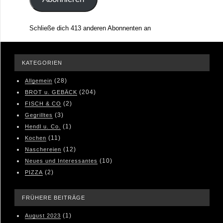
Schließe dich 413 anderen Abonnenten an
KATEGORIEN
(28)
Allgemein
(204)
BROT u. GEBÄCK
(2)
FISCH & CO
(3)
Gegrilltes
(1)
Hendl u. Co.
(11)
Kochen
(12)
Naschereien
(10)
Neues und Interessantes
(2)
PIZZA
FRÜHERE BEITRÄGE
(1)
August 2023