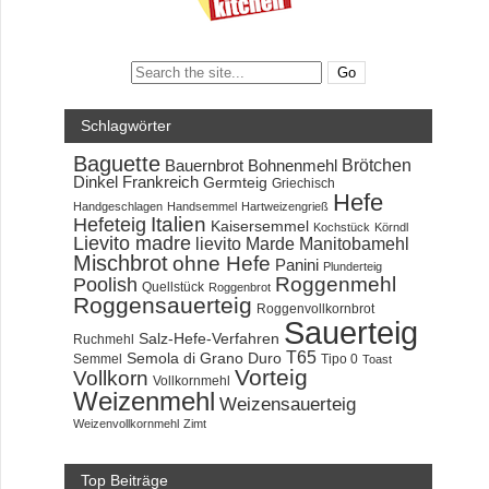
Search:
Schlagwörter
Baguette
Brötchen
Bauernbrot
Bohnenmehl
Dinkel
Frankreich
Germteig
Griechisch
Hefe
Handgeschlagen
Handsemmel
Hartweizengrieß
Hefeteig
Italien
Kaisersemmel
Kochstück
Körndl
Lievito madre
lievito Marde
Manitobamehl
Mischbrot
ohne Hefe
Panini
Plunderteig
Roggenmehl
Poolish
Quellstück
Roggenbrot
Roggensauerteig
Roggenvollkornbrot
Sauerteig
Salz-Hefe-Verfahren
Ruchmehl
T65
Semola di Grano Duro
Semmel
Tipo 0
Toast
Vorteig
Vollkorn
Vollkornmehl
Weizenmehl
Weizensauerteig
Weizenvollkornmehl
Zimt
Top Beiträge