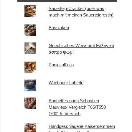
Sauerteig-Cracker (oder was
mach mit meinen Sauerteigrestln)
Bosniaken
Griechisches Weissbrot Ελληνική
άσπρο ψωμί
Panini all´olio
Wachauer Laberln
Baguettes nach Sébastien
Mauvieux Vergleich T65/T550
(700) 5. Versuch
Handgeschlagene Kaisersemmeln