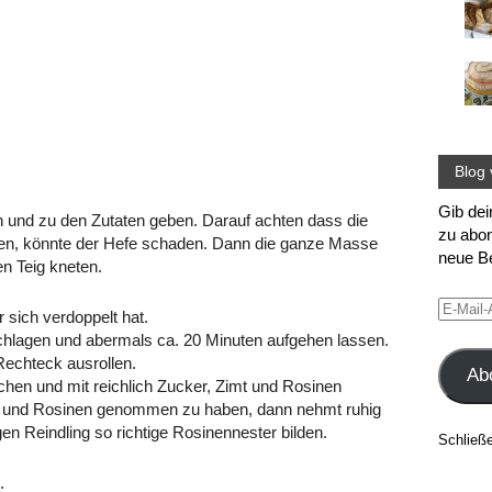
Blog 
Gib dei
 und zu den Zutaten geben. Darauf achten dass die
zu abon
den, könnte der Hefe schaden. Dann die ganze Masse
neue Be
n Teig kneten.
E-
 sich verdoppelt hat.
Mail-
agen und abermals ca. 20 Minuten aufgehen lassen.
Adress
echteck ausrollen.
Ab
ichen und mit reichlich Zucker, Zimt und Rosinen
r und Rosinen genommen zu haben, dann nehmt ruhig
gen Reindling so richtige Rosinennester bilden.
Schließ
.