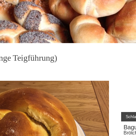
ange Teigführung)
Schl
Bagu
Brötc