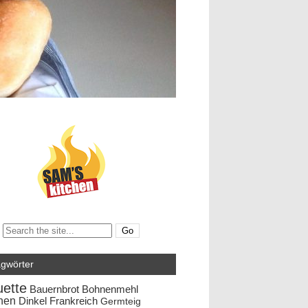
Search:
agwörter
ette
Bauernbrot
Bohnenmehl
hen
Dinkel
Frankreich
Germteig