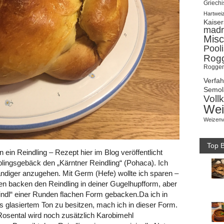
Griechi
Hartwei
Kaise
madr
Misc
Pool
Rog
Roggen
Verfa
Semol
Voll
Wei
Weizenv
Top B
ein Reindling – Rezept hier im Blog veröffentlicht
blingsgebäck den „Kärntner Reindling“ (Pohaca). Ich
diger anzugehen. Mit Germ (Hefe) wollte ich sparen –
ten backen den Reindling in deiner Gugelhupfform, aber
Reindl“ einer Runden flachen Form gebacken.Da ich in
us glasiertem Ton zu besitzen, mach ich in dieser Form.
sental wird noch zusätzlich Karobimehl