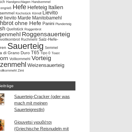
sch
Handgeschlagen
Handsemmel
Hefe
Hefeteig
Italien
zengrieß
Lievito
rsemmel
Kochstück
Körndl
e
lievito Marde
Manitobamehl
hbrot
ohne Hefe
Panini
Plunderteig
ish
Quellstück
Roggenbrot
Roggensauerteig
genmehl
Salz-Hefe-
vollkornbrot
Ruchmehl
Sauerteig
hren
Semmel
T65
a di Grano Duro
Tipo 0
Toast
Vorteig
korn
Vollkornmehl
zenmehl
Weizensauerteig
ollkornmehl
Zimt
eiträge
Sauerteig-Cracker (oder was
mach mit meinen
Sauerteigrestln)
Giouvetsi γιουβέτσι
(Griechische Reisnudeln mit