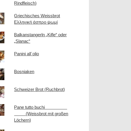
Rindfleisch)
Griechisches Weissbrot
Ελληνική άσπρο ψωμί
Balkanstangerln „Kifle“ oder
„Slanac“
Panini all´olio
Bosniaken
Schweizer Brot (Ruchbrot)
Pane tutto buchi
(Weissbrot mit großen
Löchern)