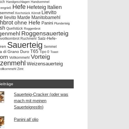
sch
Handgeschlagen
Handsemmel
Hefe
Hefeteig
Italien
zengrieß
Lievito
rsemmel
Kochstück
Körndl
e
lievito Marde
Manitobamehl
hbrot
ohne Hefe
Panini
Plunderteig
ish
Quellstück
Roggenbrot
Roggensauerteig
genmehl
Salz-Hefe-
vollkornbrot
Ruchmehl
Sauerteig
hren
Semmel
T65
a di Grano Duro
Tipo 0
Toast
Vorteig
korn
Vollkornmehl
zenmehl
Weizensauerteig
ollkornmehl
Zimt
eiträge
Sauerteig-Cracker (oder was
mach mit meinen
Sauerteigrestln)
Panini all´olio