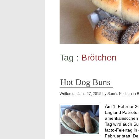
Tag :
Brötchen
Hot Dog Buns
Written on
Jan., 27, 2015
by
Sam´s Kitchen
in
Am 1. Februar 2015 ist es wieder soweit! Das Super Bowl – Finale: New
England Patriots
amerikaniscchen 
Tag wird auch Su
facto-Feiertag in
Februar statt. D