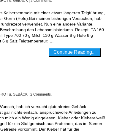
BROT u. GEBÄCK
| 2 Comments.
er Germ (Hefe).Bei meinen bisherigen Versuchen, hab
rundrezept verwendet. Nun eine andere Variante,
 Beschreibung des Lebensministeriums. Rezept: TA 160
 Type 700 70 g Milch 130 g Wasser 8 g Hefe 8 g
t 6 g Salz Teigtemperatur: …
Continue Reading...
BROT u. GEBÄCK
| 2 Comments.
ist gar nichts einfach, anspruchsvolle Anleitungen zu
ich mich ein Wenig eingelesen. Kleber oder Klebereiweiß,
griff für ein Stoffgemisch aus Proteinen, das im Samen
 Getreide vorkommt. Der Kleber hat für die