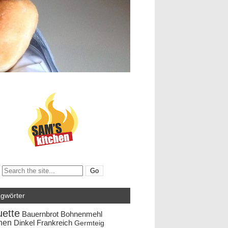
Search:
agwörter
ette
Bauernbrot
Bohnenmehl
hen
Dinkel
Frankreich
Germteig