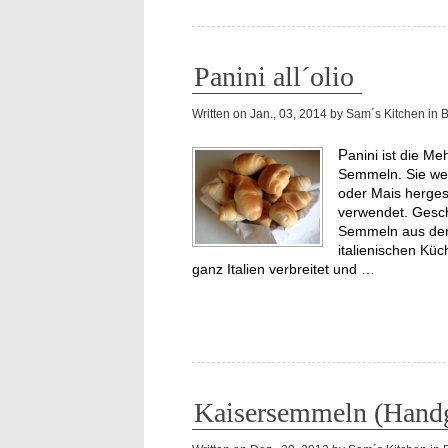
Panini all´olio
Written on
Jan., 03, 2014
by
Sam´s Kitchen
in
Panini ist die Mehrzahl von Panino, einer italienischen Variante unserer
Semmeln. Sie we
oder Mais herges
verwendet. Gesch
Semmeln aus der 
italienischen Küc
ganz Italien verbreitet und …
Kaisersemmeln (Handg