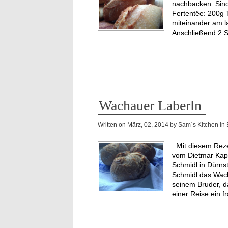
nachbacken. Sind
Fertentêe: 200
miteinander am 
Anschließend 2 
Wachauer Laberln
Written on
März, 02, 2014
by
Sam´s Kitchen
in
Mit diesem Rezept beginnt die Reihe der Nachbackversuche des Blogs
vom Dietmar Kapp
Schmidl in Dürns
Schmidl das Wach
seinem Bruder, d
einer Reise ein f