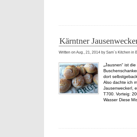
Kärntner Jausenwecker
Written on
Aug., 21, 2014
by
Sam´s Kitchen
in
„Jausnen“ ist die Lieblingsbeschäftigung vieler Kärntner.
Buschenschanken 
dort selbstgebac
Also dachte ich m
Jausenweckerl, 
T700. Vorteig: 2
Wasser Diese Mi