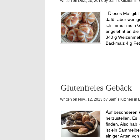
Written on
Dez., 20, 2013
by
Sam´s Kitchen
in
Dieses Mal gibt´s Kaisersemmeln mit einer etwas längeren Teigführung,
dafür aber wenig
ich immer mein G
angelehnt an die
340 g Weizenmehl
Backmalz 4 g Fet
Glutenfreies Gebäck
Written on
Nov., 12, 2013
by
Sam´s Kitchen
in
Auf besonderen Wunsch, hab ich versucht glutenfreies Gebäck
herzustellen. Es 
finden. Also hab 
ist ein Sammelbe
einiger Arten von