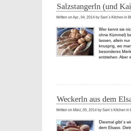
Salzstangerln (und Ka
Written on
Apr., 04, 2014
by
Sam´s Kitchen
in
B
Wer kennt sie nicht, die krachenden mit Salz und Kümmel (oder auch
ohne Kümmel) bes
lassen, allein nu
knusprig, wo ma
besonderes Merkm
entstehen. Aber
Weckerln aus dem Els
Written on
März, 05, 2014
by
Sam´s Kitchen
in
Diesmal gibt´s wieder was vom neuen Homebaking Blog: Brötchen aus
dem Elsass. Dietm