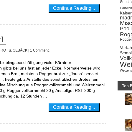
Griechi
Continue Reading...
Hartwei
Kaise
madr
Misc
Pool
Rog
l
Roggen
Verfa
BROT u. GEBÄCK
| 1 Comment.
Semol
Voll
Wei
gibts bei uns fast an jeder Ecke. Normalerweise wird
Weizenv
kenes Brot, meistens Roggenbrot zur „Jausn“ serviert.
ir, heute gibts Anstelle des sonst üblichen Brotes, ein
eine Mischung aus Roggenvollkornmehl und Weizenmehl
Top B
00 g Roggenvollkornmehl 20 g Anstellgut RST 200 g
schung ca. 12 Stunden …
Continue Reading...