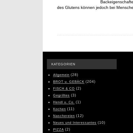
Backeigenschafte
des Glutens können jedoch bei Mensch
KATEGORIEN
(28)
Allgemein
(204)
BROT u. GEBÄCK
(2)
FISCH & CO
(3)
Gegrilltes
(1)
Hendl u. Co.
(11)
Kochen
(12)
Naschereien
(10)
Neues und Interessantes
(2)
PIZZA