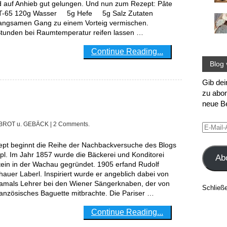
 auf Anhieb gut gelungen. Und nun zum Rezept: Pâte
g T-65 120g Wasser 5g Hefe 5g Salz Zutaten
langsamen Gang zu einem Vorteig vermischen.
Stunden bei Raumtemperatur reifen lassen …
Continue Reading...
Blog 
Gib dei
zu abon
neue Be
BROT u. GEBÄCK
| 2 Comments.
E-
Mail-
Adress
l. Im Jahr 1857 wurde die Bäckerei und Konditorei
Ab
tein in der Wachau gegründet. 1905 erfand Rudolf
auer Laberl. Inspiriert wurde er angeblich dabei von
amals Lehrer bei den Wiener Sängerknaben, der von
Schließ
ranzösisches Baguette mitbrachte. Die Pariser …
Continue Reading...