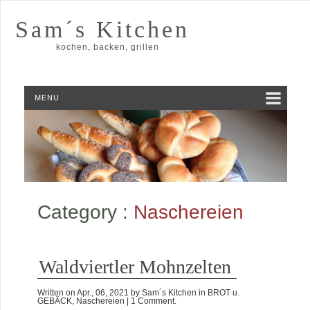
Sam´s Kitchen
kochen, backen, grillen
MENU
Category :
Naschereien
Waldviertler Mohnzelten
Written on
Apr., 06, 2021
by
Sam´s Kitchen
in
BROT u.
GEBÄCK
,
Naschereien
| 1 Comment.