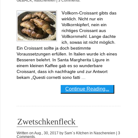
GEBÄCK
,
Naschereien
| 3 Comments.
Vollkorn-Croissant gibts das
wirklich. Nicht nur ein
Vollkornkipferl, nein ein
richtiges Croissant aus
Vollkornmehl. Lange dachte
ich, sowas ist nicht möglich.
Ein Croissant sollte ja doch bestimmte
Voraussetzungen erfüllen. In Italien wurde ich eines
Besseren belehrt. In Santa Margherita Ligure in
einem kleinen Kaffee gab es so wunderbare
Croissant, dass ich nachfragte und zur Antwort
bekam „Questi cornetti sono fatti …
Continue Reading...
Zwetschkenfleck
Written on
Aug., 30, 2017
by
Sam´s Kitchen
in
Naschereien
| 3
Comments.