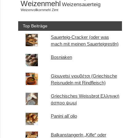
Weizenmehl
Weizensauerteig
Weizenvollkornmehl
Zimt
Top Beiträge
Sauerteig-Cracker (oder was
mach mit meinen Sauerteigrestln)
Bosniaken
Giouvetsi γιουβέτσι (Griechische
Reisnudeln mit Rindfleisch)
Griechisches Weissbrot Ελληνική
άσπρο ψωμί
Panini all´olio
Balkanstangerln „Kifle“ oder