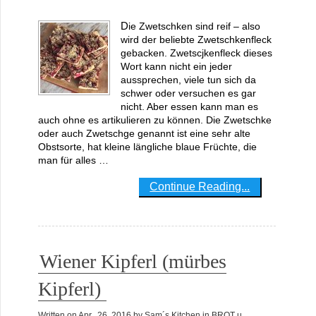
Die Zwetschken sind reif – also
wird der beliebte Zwetschkenfleck
gebacken. Zwetscjkenfleck dieses
Wort kann nicht ein jeder
aussprechen, viele tun sich da
schwer oder versuchen es gar
nicht. Aber essen kann man es
auch ohne es artikulieren zu können. Die Zwetschke
oder auch Zwetschge genannt ist eine sehr alte
Obstsorte, hat kleine längliche blaue Früchte, die
man für alles …
Continue Reading...
Wiener Kipferl (mürbes
Kipferl)
Written on
Apr., 26, 2016
by
Sam´s Kitchen
in
BROT u.