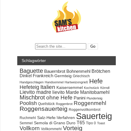
Search:
Schlagwörter
Baguette
Brötchen
Bauernbrot
Bohnenmehl
Dinkel
Frankreich
Germteig
Griechisch
Hefe
Handgeschlagen
Handsemmel
Hartweizengrieß
Hefeteig
Italien
Kaisersemmel
Kochstück
Körndl
Lievito madre
lievito Marde
Manitobamehl
Mischbrot
ohne Hefe
Panini
Plunderteig
Roggenmehl
Poolish
Quellstück
Roggenbrot
Roggensauerteig
Roggenvollkornbrot
Sauerteig
Salz-Hefe-Verfahren
Ruchmehl
T65
Semola di Grano Duro
Semmel
Tipo 0
Toast
Vorteig
Vollkorn
Vollkornmehl