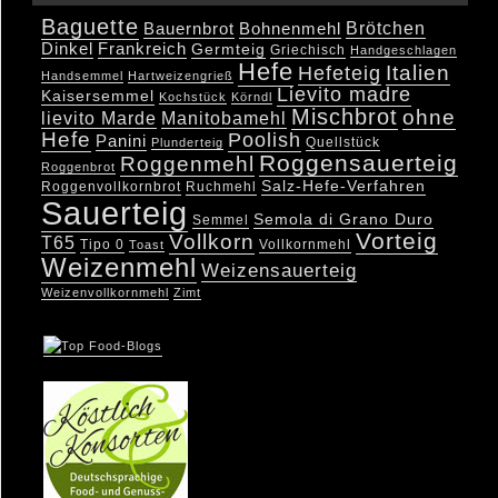
Baguette
Brötchen
Bauernbrot
Bohnenmehl
Dinkel
Frankreich
Germteig
Griechisch
Handgeschlagen
Hefe
Hefeteig
Italien
Handsemmel
Hartweizengrieß
Lievito madre
Kaisersemmel
Kochstück
Körndl
Mischbrot
ohne
lievito Marde
Manitobamehl
Hefe
Poolish
Panini
Quellstück
Plunderteig
Roggensauerteig
Roggenmehl
Roggenbrot
Salz-Hefe-Verfahren
Roggenvollkornbrot
Ruchmehl
Sauerteig
Semola di Grano Duro
Semmel
Vorteig
Vollkorn
T65
Tipo 0
Vollkornmehl
Toast
Weizenmehl
Weizensauerteig
Weizenvollkornmehl
Zimt