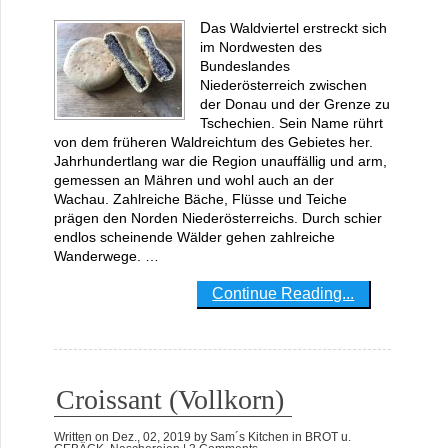
Das Waldviertel erstreckt sich
im Nordwesten des
Bundeslandes
Niederösterreich zwischen
der Donau und der Grenze zu
Tschechien. Sein Name rührt
von dem früheren Waldreichtum des Gebietes her.
Jahrhundertlang war die Region unauffällig und arm,
gemessen an Mähren und wohl auch an der
Wachau. Zahlreiche Bäche, Flüsse und Teiche
prägen den Norden Niederösterreichs. Durch schier
endlos scheinende Wälder gehen zahlreiche
Wanderwege. …
Continue Reading...
Croissant (Vollkorn)
Written on
Dez., 02, 2019
by
Sam´s Kitchen
in
BROT u.