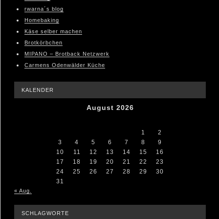
rwarna´s blog
Homebaking
Käse selber machen
Brotkörbchen
MIPANO – Brotback Netzwerk
Carmens Odenwälder Küche
KALENDER
August 2026
M
D
M
D
F
S
S
1
2
3
4
5
6
7
8
9
10
11
12
13
14
15
16
17
18
19
20
21
22
23
24
25
26
27
28
29
30
31
« Aug.
SCHLAGWORTE