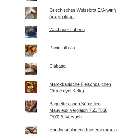
Griechisches Weissbrot Ελληνική
άσπρο ψωμί
Wachauer Laberln
Panini all´olio
Ciabatta
Marokkanische Fleischbällchen
(Tajine dyal Kefta)
Baguettes nach Sébastien
Mauvieux Vergleich T65/T550
(700) 5. Versuch
Handgeschlagene Kaisersemmeln