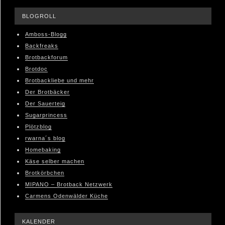
BLOGROLL
Amboss-Blogg
Backfreaks
Brotbackforum
Brotdoc
Brotbackliebe und mehr
Der Brotbäcker
Der Sauerteig
Sugarprincess
Plötzblog
rwarna´s blog
Homebaking
Käse selber machen
Brotkörbchen
MIPANO – Brotback Netzwerk
Carmens Odenwälder Küche
KALENDER