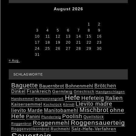
August 2026
M
D
M
D
F
S
S
1
2
3
4
5
6
7
8
9
10
11
12
13
14
15
16
17
18
19
20
21
22
23
24
25
26
27
28
29
30
31
« Aug.
SCHLAGWORTE
Baguette
Brötchen
Bauernbrot
Bohnenmehl
Dinkel
Frankreich
Germteig
Griechisch
Handgeschlagen
Hefe
Hefeteig
Italien
Handsemmel
Hartweizengrieß
Lievito madre
Kaisersemmel
Kochstück
Körndl
Mischbrot
ohne
lievito Marde
Manitobamehl
Hefe
Poolish
Panini
Quellstück
Plunderteig
Roggensauerteig
Roggenmehl
Roggenbrot
Salz-Hefe-Verfahren
Roggenvollkornbrot
Ruchmehl