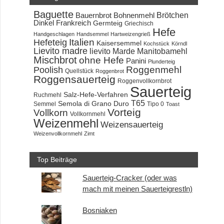
Baguette
Brötchen
Bauernbrot
Bohnenmehl
Dinkel
Frankreich
Germteig
Griechisch
Hefe
Handgeschlagen
Handsemmel
Hartweizengrieß
Hefeteig
Italien
Kaisersemmel
Kochstück
Körndl
Lievito madre
lievito Marde
Manitobamehl
Mischbrot
ohne Hefe
Panini
Plunderteig
Roggenmehl
Poolish
Quellstück
Roggenbrot
Roggensauerteig
Roggenvollkornbrot
Sauerteig
Salz-Hefe-Verfahren
Ruchmehl
T65
Semola di Grano Duro
Semmel
Tipo 0
Toast
Vorteig
Vollkorn
Vollkornmehl
Weizenmehl
Weizensauerteig
Weizenvollkornmehl
Zimt
Top Beiträge
Sauerteig-Cracker (oder was
mach mit meinen Sauerteigrestln)
Bosniaken