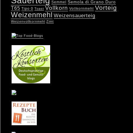
Sauerteig
Semola di Grano Duro
Semmel
Vorteig
Vollkorn
T65
Tipo 0
Vollkornmehl
Toast
Weizenmehl
Weizensauerteig
Weizenvollkornmehl
Zimt