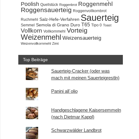
Roggenmehl
Poolish
Quellstück
Roggenbrot
Roggensauerteig
Roggenvollkornbrot
Sauerteig
Salz-Hefe-Verfahren
Ruchmehl
T65
Semola di Grano Duro
Semmel
Tipo 0
Toast
Vorteig
Vollkorn
Vollkornmehl
Weizenmehl
Weizensauerteig
Weizenvollkornmehl
Zimt
Top Beiträge
Sauerteig-Cracker (oder was
mach mit meinen Sauerteigrestln)
Panini all´olio
Handgeschlagene Kaisersemmeln
(nach Dietmar Kappl)
Schwarzwälder Landbrot