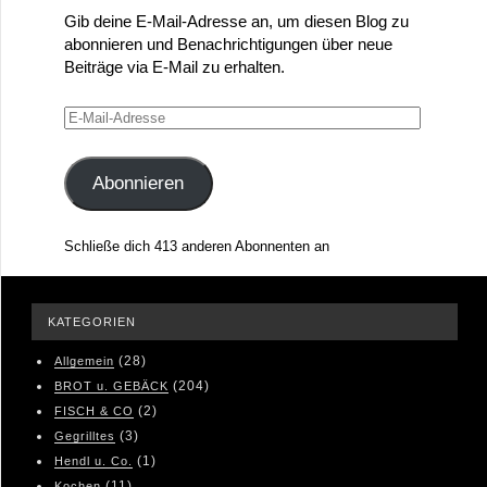
Gib deine E-Mail-Adresse an, um diesen Blog zu
abonnieren und Benachrichtigungen über neue
Beiträge via E-Mail zu erhalten.
E-
Mail-
Adresse
Abonnieren
Schließe dich 413 anderen Abonnenten an
KATEGORIEN
(28)
Allgemein
(204)
BROT u. GEBÄCK
(2)
FISCH & CO
(3)
Gegrilltes
(1)
Hendl u. Co.
(11)
Kochen