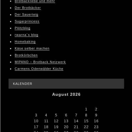
Brotbackliebe und mehr
Der Brotbäcker
Der Sauerteig
Sugarprincess
Plötzblog
rwarna´s blog
Homebaking
Käse selber machen
Brotkörbchen
MIPANO – Brotback Netzwerk
Carmens Odenwälder Küche
KALENDER
August 2026
M
D
M
D
F
S
S
1
2
3
4
5
6
7
8
9
10
11
12
13
14
15
16
17
18
19
20
21
22
23