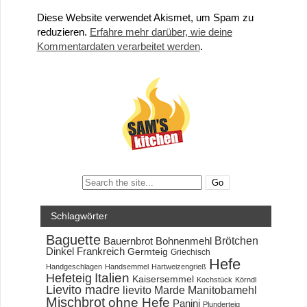
Diese Website verwendet Akismet, um Spam zu
reduzieren.
Erfahre mehr darüber, wie deine
Kommentardaten verarbeitet werden
.
Search:
Schlagwörter
Baguette
Brötchen
Bauernbrot
Bohnenmehl
Dinkel
Frankreich
Germteig
Griechisch
Hefe
Handgeschlagen
Handsemmel
Hartweizengrieß
Hefeteig
Italien
Kaisersemmel
Kochstück
Körndl
Lievito madre
lievito Marde
Manitobamehl
Mischbrot
ohne Hefe
Panini
Plunderteig