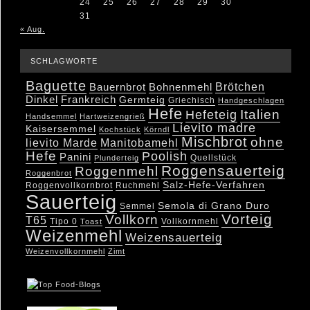
24
25
26
27
28
29
30
31
« Aug.
SCHLAGWORTE
Baguette
Brötchen
Bauernbrot
Bohnenmehl
Dinkel
Frankreich
Germteig
Griechisch
Handgeschlagen
Hefe
Hefeteig
Italien
Handsemmel
Hartweizengrieß
Lievito madre
Kaisersemmel
Kochstück
Körndl
Mischbrot
ohne
lievito Marde
Manitobamehl
Hefe
Poolish
Panini
Quellstück
Plunderteig
Roggensauerteig
Roggenmehl
Roggenbrot
Salz-Hefe-Verfahren
Roggenvollkornbrot
Ruchmehl
Sauerteig
Semola di Grano Duro
Semmel
Vorteig
Vollkorn
T65
Tipo 0
Vollkornmehl
Toast
Weizenmehl
Weizensauerteig
Weizenvollkornmehl
Zimt