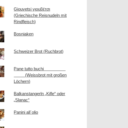
Giouvetsi γιουβέτσι
(Griechische Reisnudeln mit
Rindfleisch)
Bosniaken
Schweizer Brot (Ruchbrot)
Pane tutto buchi
(Weissbrot mit großen
Löchern)
Balkanstangerln „Kifle“ oder
„Slanac“
Panini all´olio