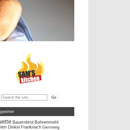
Search:
agwörter
ette
Bauernbrot
Bohnenmehl
hen
Dinkel
Frankreich
Germteig