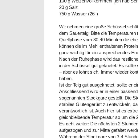
100 g Weizenvollkornmehl (ich hab 
20 g Salz
750 g Wasser (26°)
Wir nehmen eine große Schüssel schüt
dem Sauerteig. Bitte die Temperaturen 
Quellphase vom 30-40 Minuten die eben
können die im Mehl enthaltenen Protei
ganz wichtig für ein ansprechendes En
Nach der Ruhephase wird das restlich
in der Schüssel gut geknetet. Es sollt
– aber es lohnt sich. Immer wieder kont
haben.
Ist der Teig gut ausgeknetet, sollte er
Anschliessend wird er in einer passen
sogenannten Stockgare gestellt. Die S
stabiles Glutengerüst zu entwickeln, d
verantwortlich ist. Auch hier ist es ext
gleichbleibende Temperatur so um die 27
Es geht weiter: Die nächsten 2 Stunden 
aufgezogen und zur Mitte gefaltet werde
Während der Stockgare von 3-4 Stunden