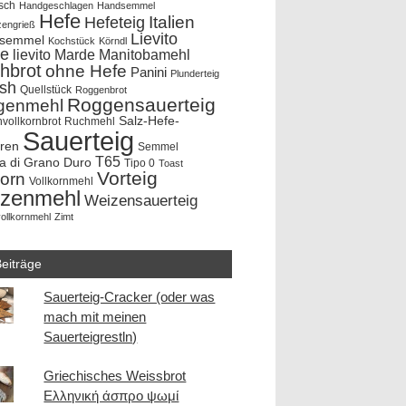
sch
Handgeschlagen
Handsemmel
Hefe
Hefeteig
Italien
zengrieß
Lievito
rsemmel
Kochstück
Körndl
e
lievito Marde
Manitobamehl
hbrot
ohne Hefe
Panini
Plunderteig
ish
Quellstück
Roggenbrot
Roggensauerteig
genmehl
Salz-Hefe-
vollkornbrot
Ruchmehl
Sauerteig
hren
Semmel
T65
a di Grano Duro
Tipo 0
Toast
Vorteig
korn
Vollkornmehl
zenmehl
Weizensauerteig
ollkornmehl
Zimt
eiträge
Sauerteig-Cracker (oder was
mach mit meinen
Sauerteigrestln)
Griechisches Weissbrot
Ελληνική άσπρο ψωμί