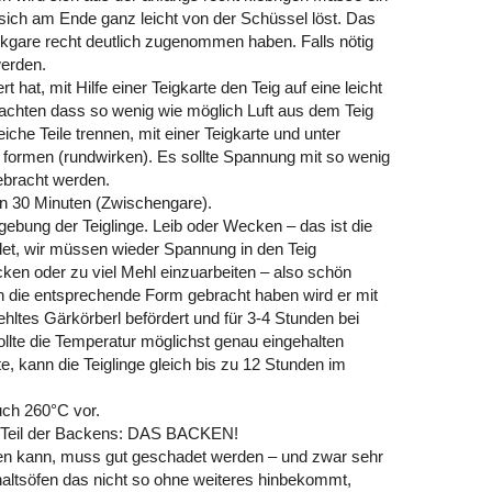
er sich am Ende ganz leicht von der Schüssel löst. Das
ckgare recht deutlich zugenommen haben. Falls nötig
erden.
 hat, mit Hilfe einer Teigkarte den Teig auf eine leicht
 achten dass so wenig wie möglich Luft aus dem Teig
iche Teile trennen, mit einer Teigkarte und unter
 formen (rundwirken). Es sollte Spannung mit so wenig
ebracht werden.
n 30 Minuten (Zwischengare).
bung der Teiglinge. Leib oder Wecken – das ist die
det, wir müssen wieder Spannung in den Teig
en oder zu viel Mehl einzuarbeiten – also schön
in die entsprechende Form gebracht haben wird er mit
ltes Gärkörberl befördert und für 3-4 Stunden bei
ollte die Temperatur möglichst genau eingehalten
, kann die Teiglinge gleich bis zu 12 Stunden im
uch 260°C vor.
 Teil der Backens: DAS BACKEN!
en kann, muss gut geschadet werden – und zwar sehr
altsöfen das nicht so ohne weiteres hinbekommt,