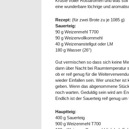
Kruste voller Röstaromen und was soll 
eine wunderbare löchrige und aromati
Rezept:
(für zwei Brote zu je 1085 g)
Sauerteig:
90 g Weizenmehl T700
90 g Weizenvollkornmehl
40 g Weizenanstellgut oder LM
180 g Wasser (26°)
Gut vermischen so dass sich keine Meh
dann über Nacht bei Raumtemperatur s
ob er reif genug für die Weiterverwend
wieder Einfallen sein. Wer unsicher is
geben. Wenn das abgenommene Stück Sa
noch warten. Geduldig sein wird am En
Endlich ist der Sauerteig reif genug um
Hauptteig:
400 g Sauerteig
900 g Weizenmehl T700