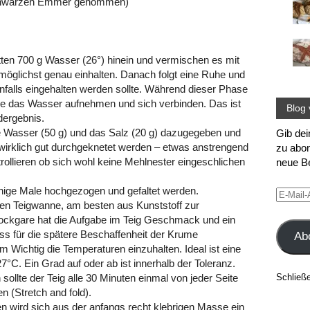
Schwarzen Emmer genommen)
ten 700 g Wasser (26°) hinein und vermischen es mit
möglichst genau einhalten. Danach folgt eine Ruhe und
falls eingehalten werden sollte. Während dieser Phase
ne das Wasser aufnehmen und sich verbinden. Das ist
Blog 
dergebnis.
e Wasser (50 g) und das Salz (20 g) dazugegeben und
Gib dei
e wirklich gut durchgeknetet werden – etwas anstrengend
zu abon
rollieren ob sich wohl keine Mehlnester eingeschlichen
neue Be
 einige Male hochgezogen und gefaltet werden.
E-
den Teigwanne, am besten aus Kunststoff zur
Mail-
tockgare hat die Aufgabe im Teig Geschmack und ein
Adress
ass für die spätere Beschaffenheit der Krume
Ab
rem Wichtig die Temperaturen einzuhalten. Ideal ist eine
°C. Ein Grad auf oder ab ist innerhalb der Toleranz.
Schließ
sollte der Teig alle 30 Minuten einmal von jeder Seite
n (Stretch and fold).
 wird sich aus der anfangs recht klebrigen Masse ein