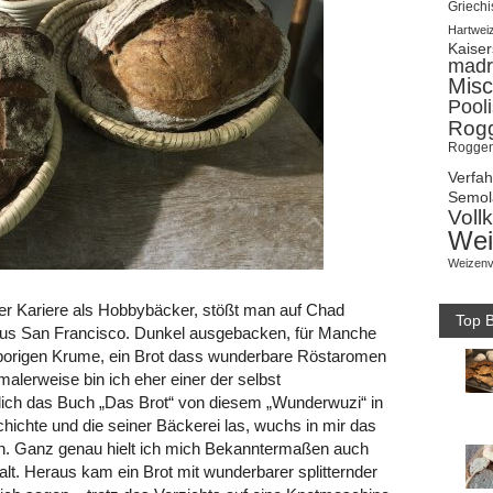
Griechi
Hartwei
Kaise
madr
Misc
Pool
Rog
Roggen
Verfa
Semol
Voll
Wei
Weizenv
ner Kariere als Hobbybäcker, stößt man auf Chad
Top B
 aus San Francisco. Dunkel ausgebacken, für Manche
roßporigen Krume, ein Brot dass wunderbare Röstaromen
alerweise bin ich eher einer der selbst
ulich das Buch „Das Brot“ von diesem „Wunderwuzi“ in
ichte und die seiner Bäckerei las, wuchs in mir das
n. Ganz genau hielt ich mich Bekanntermaßen auch
alt. Heraus kam ein Brot mit wunderbarer splitternder