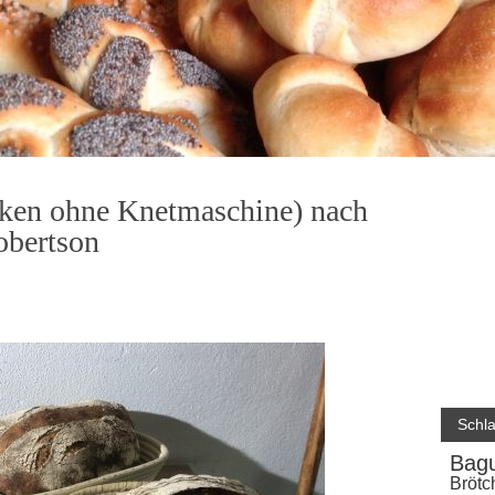
cken ohne Knetmaschine) nach
obertson
Schl
Bagu
Brötc