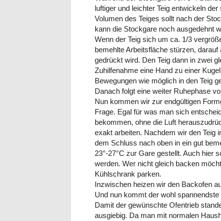
luftiger und leichter Teig entwickeln d
Volumen des Teiges sollt nach der Sto
kann die Stockgare noch ausgedehnt w
Wenn der Teig sich um ca. 1/3 vergrößert
bemehlte Arbeitsfläche stürzen, darauf
gedrückt wird. Den Teig dann in zwei gle
Zuhilfenahme eine Hand zu einer Kugel
Bewegungen wie möglich in den Teig g
Danach folgt eine weiter Ruhephase vo
Nun kommen wir zur endgültigen Formge
Frage. Egal für was man sich entschei
bekommen, ohne die Luft herauszudrück
exakt arbeiten. Nachdem wir den Teig 
dem Schluss nach oben in ein gut bemeh
23°-27°C zur Gare gestellt. Auch hier s
werden. Wer nicht gleich backen möchte
Kühlschrank parken.
Inzwischen heizen wir den Backofen a
Und nun kommt der wohl spannendste
Damit der gewünschte Ofentrieb stand
ausgiebig. Da man mit normalen Haush