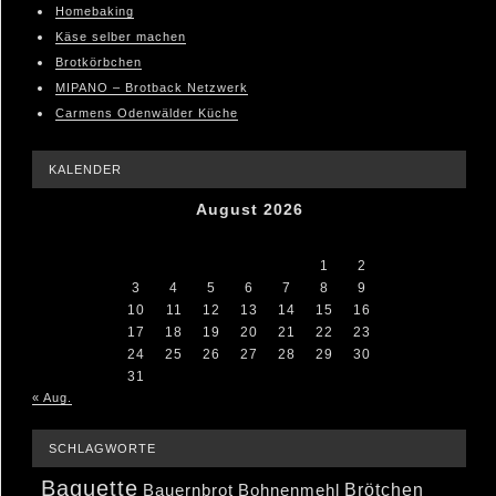
Homebaking
Käse selber machen
Brotkörbchen
MIPANO – Brotback Netzwerk
Carmens Odenwälder Küche
KALENDER
August 2026
M
D
M
D
F
S
S
1
2
3
4
5
6
7
8
9
10
11
12
13
14
15
16
17
18
19
20
21
22
23
24
25
26
27
28
29
30
31
« Aug.
SCHLAGWORTE
Baguette
Brötchen
Bauernbrot
Bohnenmehl