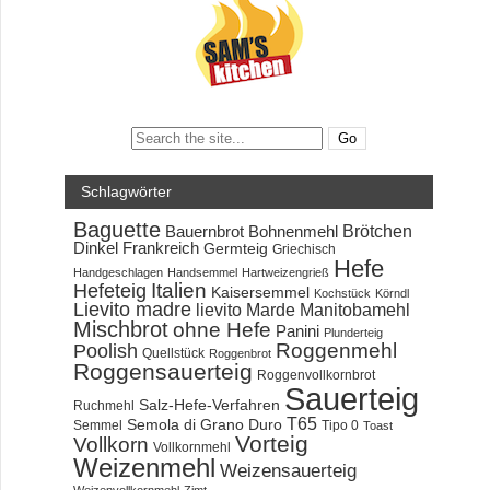
Search:
Schlagwörter
Baguette
Brötchen
Bauernbrot
Bohnenmehl
Dinkel
Frankreich
Germteig
Griechisch
Hefe
Handgeschlagen
Handsemmel
Hartweizengrieß
Hefeteig
Italien
Kaisersemmel
Kochstück
Körndl
Lievito madre
lievito Marde
Manitobamehl
Mischbrot
ohne Hefe
Panini
Plunderteig
Roggenmehl
Poolish
Quellstück
Roggenbrot
Roggensauerteig
Roggenvollkornbrot
Sauerteig
Salz-Hefe-Verfahren
Ruchmehl
T65
Semola di Grano Duro
Semmel
Tipo 0
Toast
Vorteig
Vollkorn
Vollkornmehl
Weizenmehl
Weizensauerteig