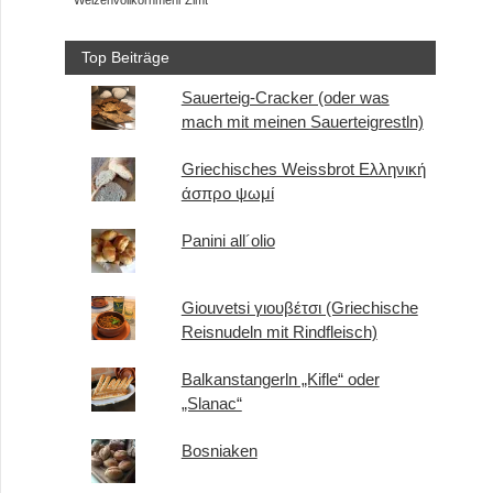
Weizenvollkornmehl
Zimt
Top Beiträge
Sauerteig-Cracker (oder was
mach mit meinen Sauerteigrestln)
Griechisches Weissbrot Ελληνική
άσπρο ψωμί
Panini all´olio
Giouvetsi γιουβέτσι (Griechische
Reisnudeln mit Rindfleisch)
Balkanstangerln „Kifle“ oder
„Slanac“
Bosniaken