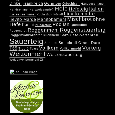
Dinkel
Frankreich
Germteig
Griechisch
Handgeschlagen
Hefe
Hefeteig
Italien
Handsemmel
Hartweizengrieß
Lievito madre
Kaisersemmel
Kochstück
Körndl
Mischbrot
ohne
lievito Marde
Manitobamehl
Hefe
Poolish
Panini
Quellstück
Plunderteig
Roggensauerteig
Roggenmehl
Roggenbrot
Salz-Hefe-Verfahren
Roggenvollkornbrot
Ruchmehl
Sauerteig
Semola di Grano Duro
Semmel
Vorteig
Vollkorn
T65
Tipo 0
Vollkornmehl
Toast
Weizenmehl
Weizensauerteig
Weizenvollkornmehl
Zimt