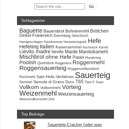
Search:
Schlagwörter
Baguette
Brötchen
Bauernbrot
Bohnenmehl
Dinkel
Frankreich
Germteig
Griechisch
Hefe
Handgeschlagen
Handsemmel
Hartweizengrieß
Hefeteig
Italien
Kaisersemmel
Kochstück
Körndl
Lievito madre
lievito Marde
Manitobamehl
Mischbrot
ohne Hefe
Panini
Plunderteig
Roggenmehl
Poolish
Quellstück
Roggenbrot
Roggensauerteig
Roggenvollkornbrot
Sauerteig
Salz-Hefe-Verfahren
Ruchmehl
T65
Semola di Grano Duro
Semmel
Tipo 0
Toast
Vorteig
Vollkorn
Vollkornmehl
Weizenmehl
Weizensauerteig
Weizenvollkornmehl
Zimt
Top Beiträge
Sauerteig-Cracker (oder was