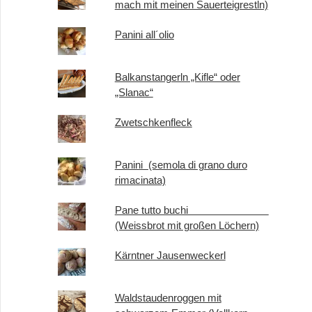
mach mit meinen Sauerteigrestln)
Panini all´olio
Balkanstangerln „Kifle“ oder
„Slanac“
Zwetschkenfleck
Panini (semola di grano duro
rimacinata)
Pane tutto buchi
(Weissbrot mit großen Löchern)
Kärntner Jausenweckerl
Waldstaudenroggen mit