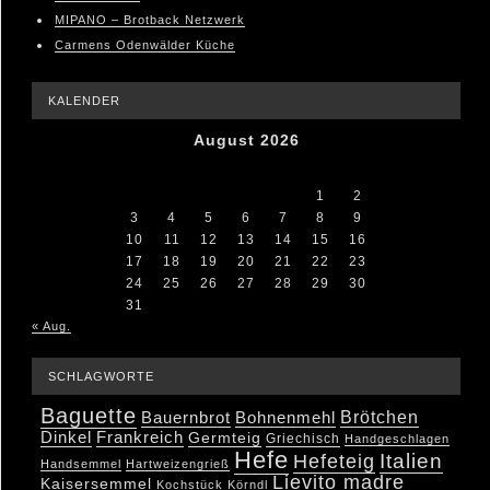
MIPANO – Brotback Netzwerk
Carmens Odenwälder Küche
KALENDER
August 2026
M
D
M
D
F
S
S
1
2
3
4
5
6
7
8
9
10
11
12
13
14
15
16
17
18
19
20
21
22
23
24
25
26
27
28
29
30
31
« Aug.
SCHLAGWORTE
Baguette
Brötchen
Bauernbrot
Bohnenmehl
Dinkel
Frankreich
Germteig
Griechisch
Handgeschlagen
Hefe
Hefeteig
Italien
Handsemmel
Hartweizengrieß
Lievito madre
Kaisersemmel
Kochstück
Körndl