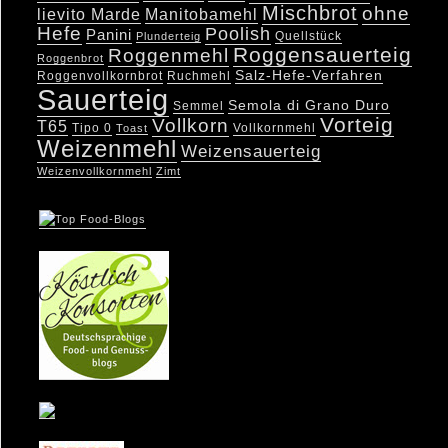
Mischbrot
ohne
lievito Marde
Manitobamehl
Hefe
Poolish
Panini
Quellstück
Plunderteig
Roggensauerteig
Roggenmehl
Roggenbrot
Salz-Hefe-Verfahren
Roggenvollkornbrot
Ruchmehl
Sauerteig
Semola di Grano Duro
Semmel
Vorteig
Vollkorn
T65
Tipo 0
Vollkornmehl
Toast
Weizenmehl
Weizensauerteig
Weizenvollkornmehl
Zimt