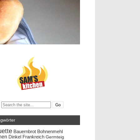
Search:
agwörter
ette
Bauernbrot
Bohnenmehl
hen
Dinkel
Frankreich
Germteig