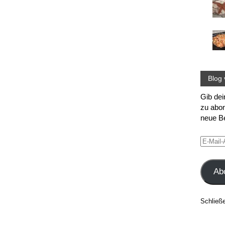
Blog 
Gib dei
zu abon
neue Be
E-
Mail-
Adress
Ab
Schließ