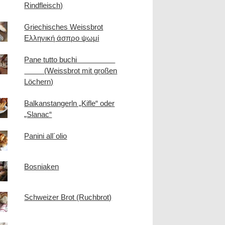
Rindfleisch)
Griechisches Weissbrot
Ελληνική άσπρο ψωμί
Pane tutto buchi
(Weissbrot mit großen
Löchern)
Balkanstangerln „Kifle“ oder
„Slanac“
Panini all´olio
Bosniaken
Schweizer Brot (Ruchbrot)