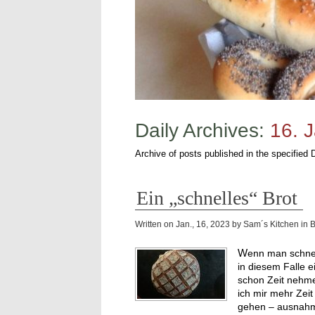
Daily Archives:
16. 
Archive of posts published in the specified 
Ein „schnelles“ Brot
Written on
Jan., 16, 2023
by
Sam´s Kitchen
in
Wenn man schnell ein Brot braucht ist dieses fast das Richtige. Schnell ist
in diesem Falle e
schon Zeit nehme
ich mir mehr Zeit 
gehen – ausnahms