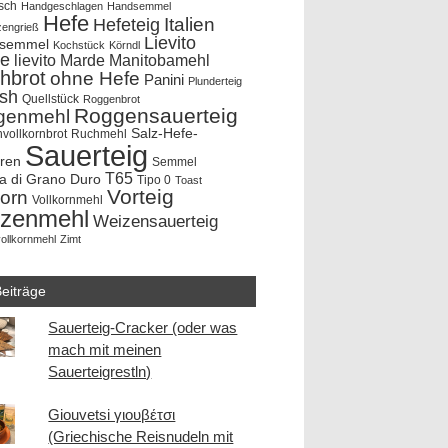
sch
Handgeschlagen
Handsemmel
Hefe
Hefeteig
Italien
zengrieß
Lievito
rsemmel
Kochstück
Körndl
e
lievito Marde
Manitobamehl
hbrot
ohne Hefe
Panini
Plunderteig
ish
Quellstück
Roggenbrot
Roggensauerteig
genmehl
Salz-Hefe-
vollkornbrot
Ruchmehl
Sauerteig
hren
Semmel
T65
a di Grano Duro
Tipo 0
Toast
Vorteig
korn
Vollkornmehl
zenmehl
Weizensauerteig
ollkornmehl
Zimt
eiträge
Sauerteig-Cracker (oder was
mach mit meinen
Sauerteigrestln)
Giouvetsi γιουβέτσι
(Griechische Reisnudeln mit