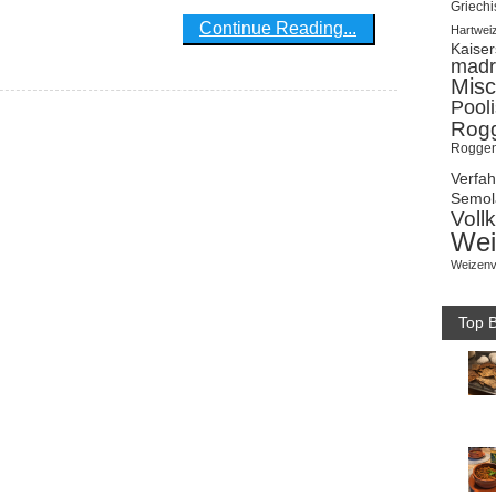
Griechi
Continue Reading...
Hartwei
Kaise
madr
Misc
Pool
Rog
Roggen
Verfa
Semol
Voll
Wei
Weizenv
Top B