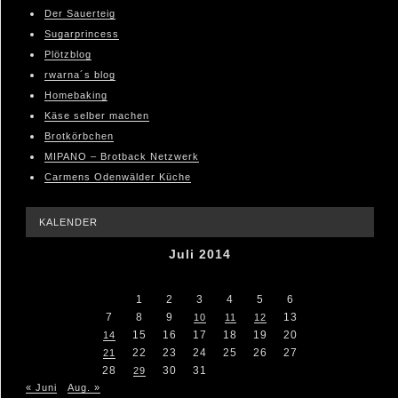
Der Sauerteig
Sugarprincess
Plötzblog
rwarna´s blog
Homebaking
Käse selber machen
Brotkörbchen
MIPANO – Brotback Netzwerk
Carmens Odenwälder Küche
KALENDER
Juli 2014
M
D
M
D
F
S
S
1
2
3
4
5
6
7
8
9
13
10
11
12
15
16
17
18
19
20
14
22
23
24
25
26
27
21
28
30
31
29
« Juni
Aug. »