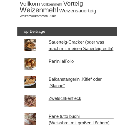
Vorteig
Vollkorn
Vollkornmehl
Weizenmehl
Weizensauerteig
Weizenvollkornmehl
Zimt
Top Beiträge
Sauerteig-Cracker (oder was
mach mit meinen Sauerteigrestln)
Panini all´olio
Balkanstangerln „Kifle“ oder
„Slanac“
Zwetschkenfleck
Pane tutto buchi
(Weissbrot mit großen Löchern)