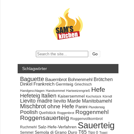
Search:
Schlagwörter
Baguette
Brötchen
Bauernbrot
Bohnenmehl
Dinkel
Frankreich
Germteig
Griechisch
Hefe
Handgeschlagen
Handsemmel
Hartweizengrieß
Hefeteig
Italien
Kaisersemmel
Kochstück
Körndl
Lievito madre
lievito Marde
Manitobamehl
Mischbrot
ohne Hefe
Panini
Plunderteig
Roggenmehl
Poolish
Quellstück
Roggenbrot
Roggensauerteig
Roggenvollkornbrot
Sauerteig
Salz-Hefe-Verfahren
Ruchmehl
T65
Semola di Grano Duro
Semmel
Tipo 0
Toast