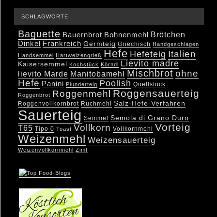
SCHLAGWORTE
Baguette
Brötchen
Bauernbrot
Bohnenmehl
Dinkel
Frankreich
Germteig
Griechisch
Handgeschlagen
Hefe
Hefeteig
Italien
Handsemmel
Hartweizengrieß
Lievito madre
Kaisersemmel
Kochstück
Körndl
Mischbrot
ohne
lievito Marde
Manitobamehl
Hefe
Poolish
Panini
Quellstück
Plunderteig
Roggensauerteig
Roggenmehl
Roggenbrot
Salz-Hefe-Verfahren
Roggenvollkornbrot
Ruchmehl
Sauerteig
Semola di Grano Duro
Semmel
Vorteig
Vollkorn
T65
Tipo 0
Vollkornmehl
Toast
Weizenmehl
Weizensauerteig
Weizenvollkornmehl
Zimt