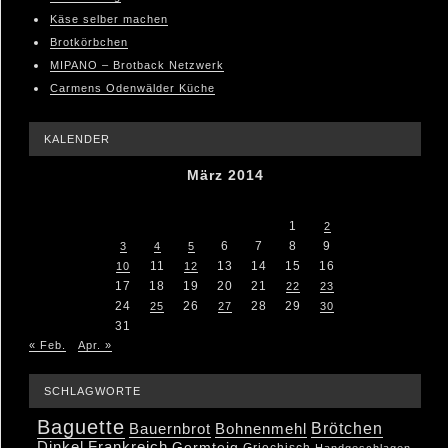
Käse selber machen
Brotkörbchen
MIPANO – Brotback Netzwerk
Carmens Odenwälder Küche
KALENDER
März 2014
M
D
M
D
F
S
S
1
2
6
7
8
9
3
4
5
11
13
14
15
16
10
12
17
18
19
20
21
22
23
24
26
28
29
25
27
30
31
« Feb.
Apr. »
SCHLAGWORTE
Baguette
Brötchen
Bauernbrot
Bohnenmehl
Dinkel
Frankreich
Germteig