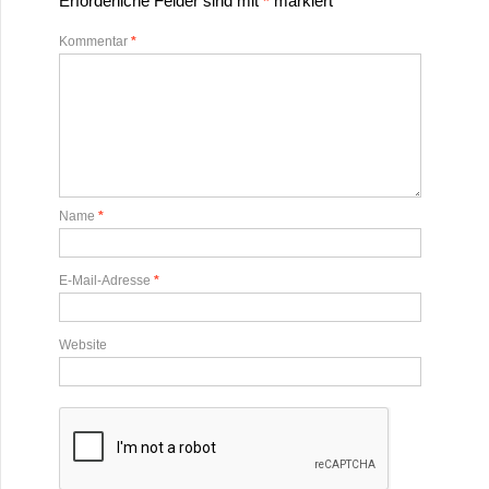
Erforderliche Felder sind mit
*
markiert
Kommentar
*
Name
*
E-Mail-Adresse
*
Website