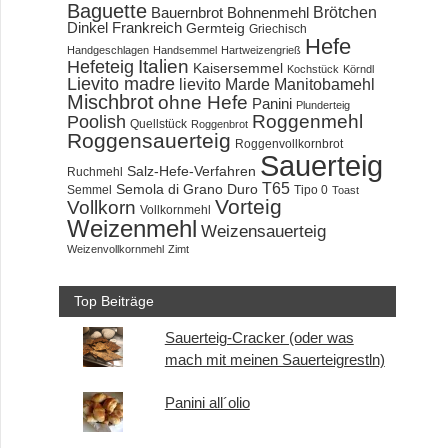
Baguette
Brötchen
Bauernbrot
Bohnenmehl
Dinkel
Frankreich
Germteig
Griechisch
Hefe
Handgeschlagen
Handsemmel
Hartweizengrieß
Hefeteig
Italien
Kaisersemmel
Kochstück
Körndl
Lievito madre
lievito Marde
Manitobamehl
Mischbrot
ohne Hefe
Panini
Plunderteig
Roggenmehl
Poolish
Quellstück
Roggenbrot
Roggensauerteig
Roggenvollkornbrot
Sauerteig
Salz-Hefe-Verfahren
Ruchmehl
T65
Semola di Grano Duro
Semmel
Tipo 0
Toast
Vorteig
Vollkorn
Vollkornmehl
Weizenmehl
Weizensauerteig
Weizenvollkornmehl
Zimt
Top Beiträge
Sauerteig-Cracker (oder was
mach mit meinen Sauerteigrestln)
Panini all´olio