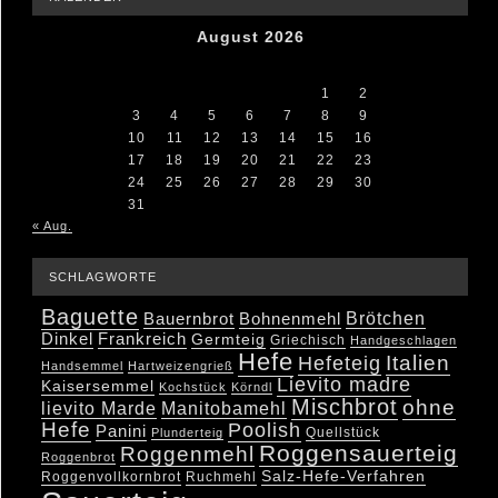
August 2026
M
D
M
D
F
S
S
1
2
3
4
5
6
7
8
9
10
11
12
13
14
15
16
17
18
19
20
21
22
23
24
25
26
27
28
29
30
31
« Aug.
SCHLAGWORTE
Baguette
Brötchen
Bauernbrot
Bohnenmehl
Dinkel
Frankreich
Germteig
Griechisch
Handgeschlagen
Hefe
Hefeteig
Italien
Handsemmel
Hartweizengrieß
Lievito madre
Kaisersemmel
Kochstück
Körndl
Mischbrot
ohne
lievito Marde
Manitobamehl
Hefe
Poolish
Panini
Quellstück
Plunderteig
Roggensauerteig
Roggenmehl
Roggenbrot
Salz-Hefe-Verfahren
Roggenvollkornbrot
Ruchmehl