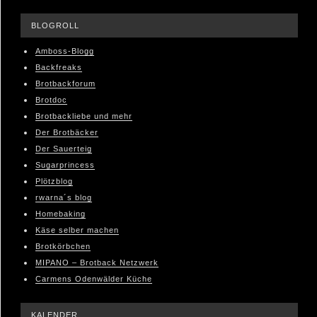
BLOGROLL
Amboss-Blogg
Backfreaks
Brotbackforum
Brotdoc
Brotbackliebe und mehr
Der Brotbäcker
Der Sauerteig
Sugarprincess
Plötzblog
rwarna´s blog
Homebaking
Käse selber machen
Brotkörbchen
MIPANO – Brotback Netzwerk
Carmens Odenwälder Küche
KALENDER