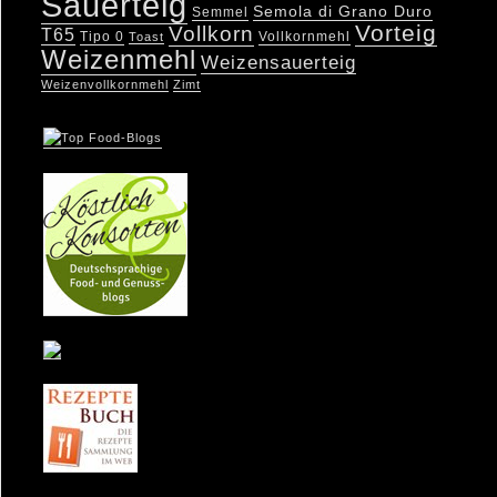
Sauerteig
Semola di Grano Duro
Semmel
Vorteig
Vollkorn
T65
Tipo 0
Vollkornmehl
Toast
Weizenmehl
Weizensauerteig
Weizenvollkornmehl
Zimt