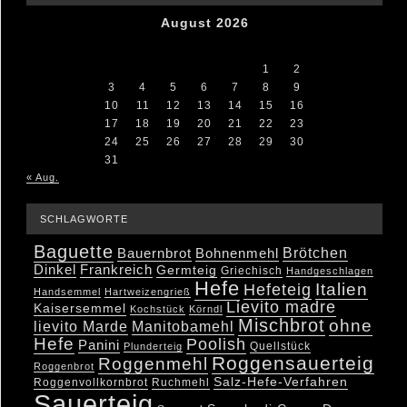
August 2026
M
D
M
D
F
S
S
1
2
3
4
5
6
7
8
9
10
11
12
13
14
15
16
17
18
19
20
21
22
23
24
25
26
27
28
29
30
31
« Aug.
SCHLAGWORTE
Baguette
Brötchen
Bauernbrot
Bohnenmehl
Dinkel
Frankreich
Germteig
Griechisch
Handgeschlagen
Hefe
Hefeteig
Italien
Handsemmel
Hartweizengrieß
Lievito madre
Kaisersemmel
Kochstück
Körndl
Mischbrot
ohne
lievito Marde
Manitobamehl
Hefe
Poolish
Panini
Quellstück
Plunderteig
Roggensauerteig
Roggenmehl
Roggenbrot
Salz-Hefe-Verfahren
Roggenvollkornbrot
Ruchmehl
Sauerteig