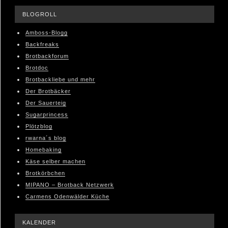
BLOGROLL
Amboss-Blogg
Backfreaks
Brotbackforum
Brotdoc
Brotbackliebe und mehr
Der Brotbäcker
Der Sauerteig
Sugarprincess
Plötzblog
rwarna´s blog
Homebaking
Käse selber machen
Brotkörbchen
MIPANO – Brotback Netzwerk
Carmens Odenwälder Küche
KALENDER