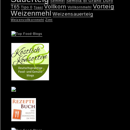
Semola di Grano Duro
Semmel
Vorteig
Vollkorn
T65
Tipo 0
Vollkornmehl
Toast
Weizenmehl
Weizensauerteig
Weizenvollkornmehl
Zimt