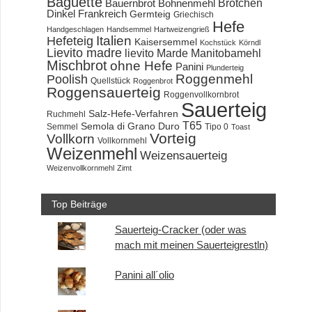
Baguette
Brötchen
Bauernbrot
Bohnenmehl
Dinkel
Frankreich
Germteig
Griechisch
Hefe
Handgeschlagen
Handsemmel
Hartweizengrieß
Hefeteig
Italien
Kaisersemmel
Kochstück
Körndl
Lievito madre
lievito Marde
Manitobamehl
Mischbrot
ohne Hefe
Panini
Plunderteig
Roggenmehl
Poolish
Quellstück
Roggenbrot
Roggensauerteig
Roggenvollkornbrot
Sauerteig
Salz-Hefe-Verfahren
Ruchmehl
T65
Semola di Grano Duro
Semmel
Tipo 0
Toast
Vorteig
Vollkorn
Vollkornmehl
Weizenmehl
Weizensauerteig
Weizenvollkornmehl
Zimt
Top Beiträge
Sauerteig-Cracker (oder was
mach mit meinen Sauerteigrestln)
Panini all´olio