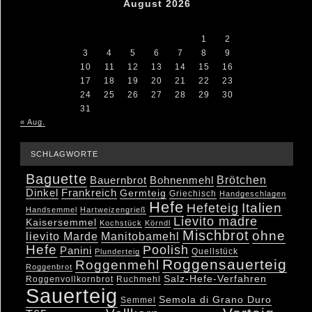
August 2026
M
D
M
D
F
S
S
1
2
3
4
5
6
7
8
9
10
11
12
13
14
15
16
17
18
19
20
21
22
23
24
25
26
27
28
29
30
31
« Aug.
SCHLAGWORTE
Baguette
Brötchen
Bauernbrot
Bohnenmehl
Dinkel
Frankreich
Germteig
Griechisch
Handgeschlagen
Hefe
Hefeteig
Italien
Handsemmel
Hartweizengrieß
Lievito madre
Kaisersemmel
Kochstück
Körndl
Mischbrot
ohne
lievito Marde
Manitobamehl
Hefe
Poolish
Panini
Quellstück
Plunderteig
Roggensauerteig
Roggenmehl
Roggenbrot
Salz-Hefe-Verfahren
Roggenvollkornbrot
Ruchmehl
Sauerteig
Semola di Grano Duro
Semmel