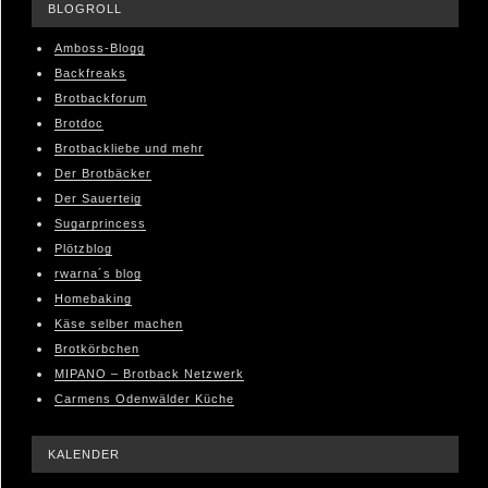
BLOGROLL
Amboss-Blogg
Backfreaks
Brotbackforum
Brotdoc
Brotbackliebe und mehr
Der Brotbäcker
Der Sauerteig
Sugarprincess
Plötzblog
rwarna´s blog
Homebaking
Käse selber machen
Brotkörbchen
MIPANO – Brotback Netzwerk
Carmens Odenwälder Küche
KALENDER