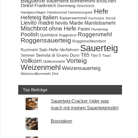
Baguette
Brötchen
Bauernbrot
Bohnenmehl
Dinkel
Frankreich
Germteig
Griechisch
Hefe
Handgeschlagen
Handsemmel
Hartweizengrieß
Hefeteig
Italien
Kaisersemmel
Kochstück
Körndl
Lievito madre
lievito Marde
Manitobamehl
Mischbrot
ohne Hefe
Panini
Plunderteig
Roggenmehl
Poolish
Quellstück
Roggenbrot
Roggensauerteig
Roggenvollkornbrot
Sauerteig
Salz-Hefe-Verfahren
Ruchmehl
T65
Semola di Grano Duro
Semmel
Tipo 0
Toast
Vorteig
Vollkorn
Vollkornmehl
Weizenmehl
Weizensauerteig
Weizenvollkornmehl
Zimt
Top Beiträge
Sauerteig-Cracker (oder was
mach mit meinen Sauerteigrestln)
Bosniaken