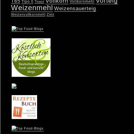
Vorteig
Vollkorn
T65
Tipo 0
Vollkornmehl
Toast
Weizenmehl
Weizensauerteig
Weizenvollkornmehl
Zimt