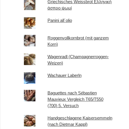
Griechisches Weissbrot Ελληνική
άσπρο ψωμί
Panini all´olio
Roggenvollkornbrot (mit ganzem
Korn)
Wagenradl (Champagnerroggen-
Weizen)
Wachauer Laberln
Baguettes nach Sébastien
Mauvieux Vergleich T65/T550
(700) 5. Versuch
Handgeschlagene Kaisersemmeln
(nach Dietmar Kappl)