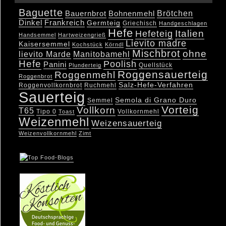
Baguette
Brötchen
Bauernbrot
Bohnenmehl
Dinkel
Frankreich
Germteig
Griechisch
Handgeschlagen
Hefe
Hefeteig
Italien
Handsemmel
Hartweizengrieß
Lievito madre
Kaisersemmel
Kochstück
Körndl
Mischbrot
ohne
lievito Marde
Manitobamehl
Hefe
Poolish
Panini
Quellstück
Plunderteig
Roggensauerteig
Roggenmehl
Roggenbrot
Salz-Hefe-Verfahren
Roggenvollkornbrot
Ruchmehl
Sauerteig
Semola di Grano Duro
Semmel
Vorteig
Vollkorn
T65
Tipo 0
Vollkornmehl
Toast
Weizenmehl
Weizensauerteig
Weizenvollkornmehl
Zimt