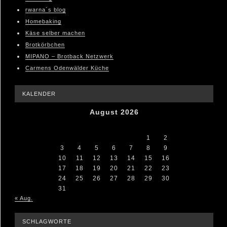
rwarna´s blog
Homebaking
Käse selber machen
Brotkörbchen
MIPANO – Brotback Netzwerk
Carmens Odenwälder Küche
KALENDER
August 2026
M
D
M
D
F
S
S
1
2
3
4
5
6
7
8
9
10
11
12
13
14
15
16
17
18
19
20
21
22
23
24
25
26
27
28
29
30
31
« Aug.
SCHLAGWORTE