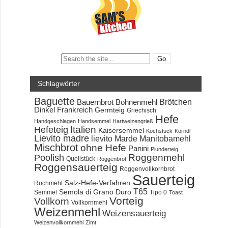
Search:
Schlagwörter
Baguette
Brötchen
Bauernbrot
Bohnenmehl
Dinkel
Frankreich
Germteig
Griechisch
Hefe
Handgeschlagen
Handsemmel
Hartweizengrieß
Hefeteig
Italien
Kaisersemmel
Kochstück
Körndl
Lievito madre
lievito Marde
Manitobamehl
Mischbrot
ohne Hefe
Panini
Plunderteig
Roggenmehl
Poolish
Quellstück
Roggenbrot
Roggensauerteig
Roggenvollkornbrot
Sauerteig
Salz-Hefe-Verfahren
Ruchmehl
T65
Semola di Grano Duro
Semmel
Tipo 0
Toast
Vorteig
Vollkorn
Vollkornmehl
Weizenmehl
Weizensauerteig
Weizenvollkornmehl
Zimt