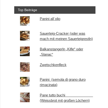
Top Beiträge
Panini all´olio
Sauerteig-Cracker (oder was
mach mit meinen Sauerteigrestln)
Balkanstangerln „Kifle“ oder
„Slanac“
Zwetschkenfleck
Panini (semola di grano duro
rimacinata)
Pane tutto buchi
(Weissbrot mit großen Löchern)