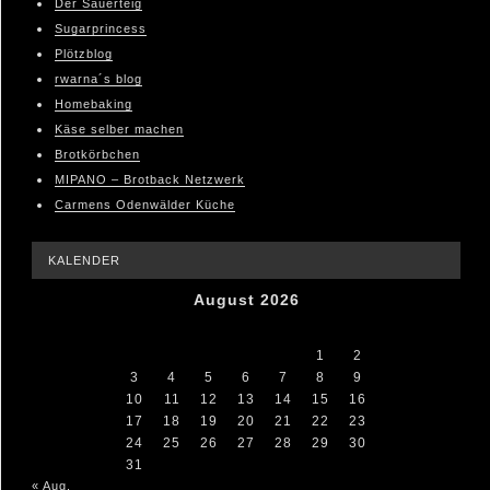
Der Sauerteig
Sugarprincess
Plötzblog
rwarna´s blog
Homebaking
Käse selber machen
Brotkörbchen
MIPANO – Brotback Netzwerk
Carmens Odenwälder Küche
KALENDER
August 2026
M
D
M
D
F
S
S
1
2
3
4
5
6
7
8
9
10
11
12
13
14
15
16
17
18
19
20
21
22
23
24
25
26
27
28
29
30
31
« Aug.