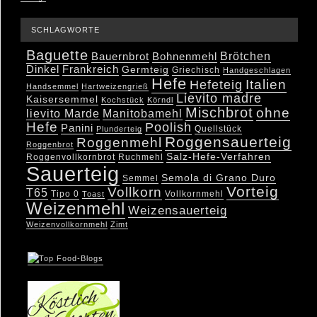
SCHLAGWORTE
Baguette
Brötchen
Bauernbrot
Bohnenmehl
Dinkel
Frankreich
Germteig
Griechisch
Handgeschlagen
Hefe
Hefeteig
Italien
Handsemmel
Hartweizengrieß
Lievito madre
Kaisersemmel
Kochstück
Körndl
Mischbrot
ohne
lievito Marde
Manitobamehl
Hefe
Poolish
Panini
Quellstück
Plunderteig
Roggensauerteig
Roggenmehl
Roggenbrot
Salz-Hefe-Verfahren
Roggenvollkornbrot
Ruchmehl
Sauerteig
Semola di Grano Duro
Semmel
Vorteig
Vollkorn
T65
Tipo 0
Vollkornmehl
Toast
Weizenmehl
Weizensauerteig
Weizenvollkornmehl
Zimt