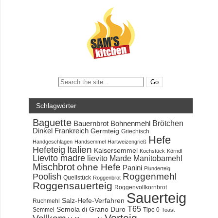
Search:
Schlagwörter
Baguette
Brötchen
Bauernbrot
Bohnenmehl
Dinkel
Frankreich
Germteig
Griechisch
Hefe
Handgeschlagen
Handsemmel
Hartweizengrieß
Hefeteig
Italien
Kaisersemmel
Kochstück
Körndl
Lievito madre
lievito Marde
Manitobamehl
Mischbrot
ohne Hefe
Panini
Plunderteig
Roggenmehl
Poolish
Quellstück
Roggenbrot
Roggensauerteig
Roggenvollkornbrot
Sauerteig
Salz-Hefe-Verfahren
Ruchmehl
T65
Semola di Grano Duro
Semmel
Tipo 0
Toast
Vorteig
Vollkorn