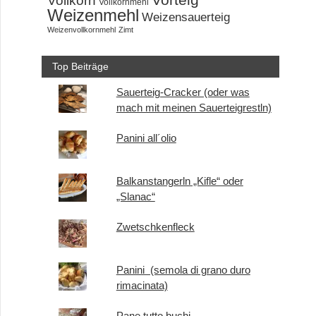
Vollkornmehl
Weizenmehl
Weizensauerteig
Weizenvollkornmehl
Zimt
Top Beiträge
Sauerteig-Cracker (oder was
mach mit meinen Sauerteigrestln)
Panini all´olio
Balkanstangerln „Kifle“ oder
„Slanac“
Zwetschkenfleck
Panini (semola di grano duro
rimacinata)
Pane tutto buchi