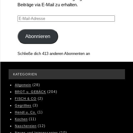
Beiträge via E-Mail zu erhalten.
E-
Mail-
Adresse
Abonnieren
Schließe dich 413 anderen Abonnenten an
KATEGORIEN
(28)
Allgemein
(204)
BROT u. GEBÄCK
(2)
FISCH & CO
(3)
Gegrilltes
(1)
Hendl u. Co.
(11)
Kochen
(12)
Naschereien
(10)
Neues und Interessantes