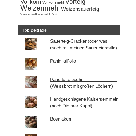
Vorteig
Vollkorn
Vollkornmehl
Weizenmehl
Weizensauerteig
Weizenvollkornmehl
Zimt
Top Beiträge
Sauerteig-Cracker (oder was
mach mit meinen Sauerteigrestln)
Panini all´olio
Pane tutto buchi
(Weissbrot mit großen Löchern)
Handgeschlagene Kaisersemmeln
(nach Dietmar Kappl)
Bosniaken