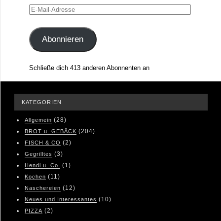
E-
Mail-
Adresse
Abonnieren
Schließe dich 413 anderen Abonnenten an
KATEGORIEN
(28)
Allgemein
(204)
BROT u. GEBÄCK
(2)
FISCH & CO
(3)
Gegrilltes
(1)
Hendl u. Co.
(11)
Kochen
(12)
Naschereien
(10)
Neues und Interessantes
(2)
PIZZA