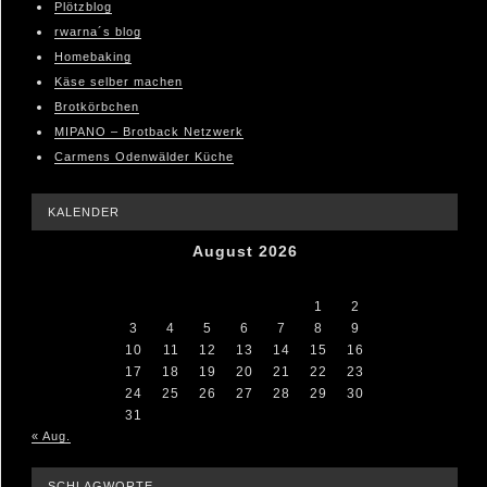
Plötzblog
rwarna´s blog
Homebaking
Käse selber machen
Brotkörbchen
MIPANO – Brotback Netzwerk
Carmens Odenwälder Küche
KALENDER
August 2026
M
D
M
D
F
S
S
1
2
3
4
5
6
7
8
9
10
11
12
13
14
15
16
17
18
19
20
21
22
23
24
25
26
27
28
29
30
31
« Aug.
SCHLAGWORTE