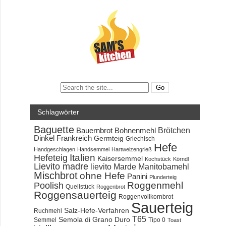
Search:
Schlagwörter
Baguette
Brötchen
Bauernbrot
Bohnenmehl
Dinkel
Frankreich
Germteig
Griechisch
Hefe
Handgeschlagen
Handsemmel
Hartweizengrieß
Hefeteig
Italien
Kaisersemmel
Kochstück
Körndl
Lievito madre
lievito Marde
Manitobamehl
Mischbrot
ohne Hefe
Panini
Plunderteig
Roggenmehl
Poolish
Quellstück
Roggenbrot
Roggensauerteig
Roggenvollkornbrot
Sauerteig
Salz-Hefe-Verfahren
Ruchmehl
T65
Semola di Grano Duro
Semmel
Tipo 0
Toast