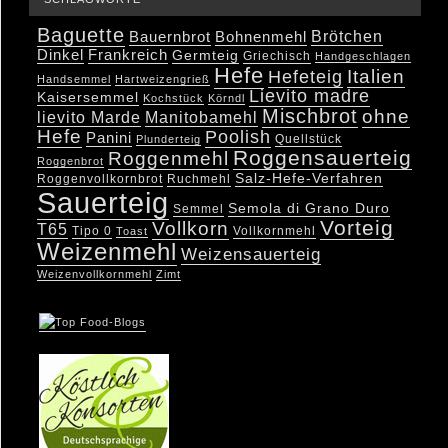
Baguette
Brötchen
Bauernbrot
Bohnenmehl
Dinkel
Frankreich
Germteig
Griechisch
Handgeschlagen
Hefe
Hefeteig
Italien
Handsemmel
Hartweizengrieß
Lievito madre
Kaisersemmel
Kochstück
Körndl
Mischbrot
ohne
lievito Marde
Manitobamehl
Hefe
Poolish
Panini
Quellstück
Plunderteig
Roggensauerteig
Roggenmehl
Roggenbrot
Salz-Hefe-Verfahren
Roggenvollkornbrot
Ruchmehl
Sauerteig
Semola di Grano Duro
Semmel
Vorteig
Vollkorn
T65
Tipo 0
Vollkornmehl
Toast
Weizenmehl
Weizensauerteig
Weizenvollkornmehl
Zimt