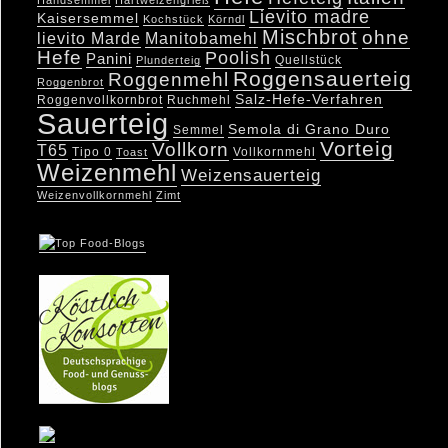
Handsemmel
Hartweizengrieß
Lievito madre
Kaisersemmel
Kochstück
Körndl
Mischbrot
ohne
lievito Marde
Manitobamehl
Hefe
Poolish
Panini
Quellstück
Plunderteig
Roggensauerteig
Roggenmehl
Roggenbrot
Salz-Hefe-Verfahren
Roggenvollkornbrot
Ruchmehl
Sauerteig
Semola di Grano Duro
Semmel
Vorteig
Vollkorn
T65
Tipo 0
Vollkornmehl
Toast
Weizenmehl
Weizensauerteig
Weizenvollkornmehl
Zimt