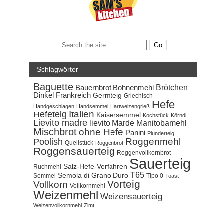
Search:
Schlagwörter
Baguette
Brötchen
Bauernbrot
Bohnenmehl
Dinkel
Frankreich
Germteig
Griechisch
Hefe
Handgeschlagen
Handsemmel
Hartweizengrieß
Hefeteig
Italien
Kaisersemmel
Kochstück
Körndl
Lievito madre
lievito Marde
Manitobamehl
Mischbrot
ohne Hefe
Panini
Plunderteig
Roggenmehl
Poolish
Quellstück
Roggenbrot
Roggensauerteig
Roggenvollkornbrot
Sauerteig
Salz-Hefe-Verfahren
Ruchmehl
T65
Semola di Grano Duro
Semmel
Tipo 0
Toast
Vorteig
Vollkorn
Vollkornmehl
Weizenmehl
Weizensauerteig
Weizenvollkornmehl
Zimt