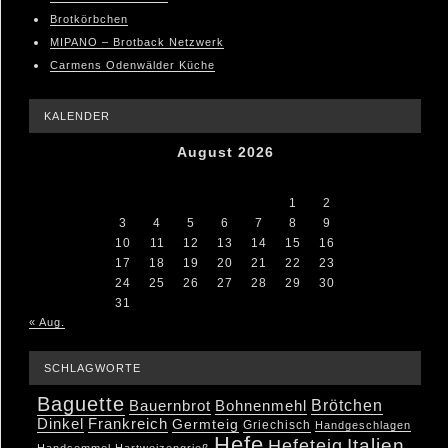
Brotkörbchen
MIPANO – Brotback Netzwerk
Carmens Odenwälder Küche
KALENDER
August 2026
M
D
M
D
F
S
S
1
2
3
4
5
6
7
8
9
10
11
12
13
14
15
16
17
18
19
20
21
22
23
24
25
26
27
28
29
30
31
« Aug.
SCHLAGWORTE
Baguette
Brötchen
Bauernbrot
Bohnenmehl
Dinkel
Frankreich
Germteig
Griechisch
Handgeschlagen
Hefe
Hefeteig
Italien