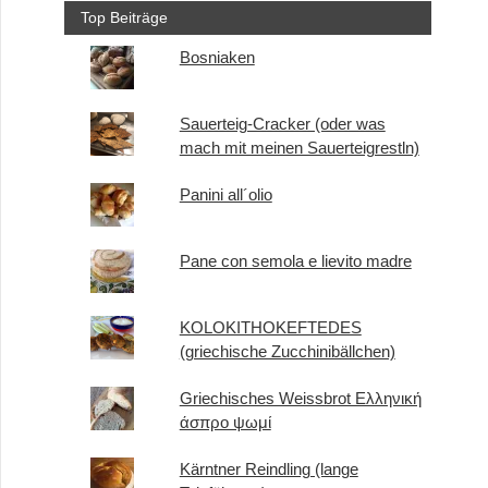
Top Beiträge
Bosniaken
Sauerteig-Cracker (oder was
mach mit meinen Sauerteigrestln)
Panini all´olio
Pane con semola e lievito madre
KOLOKITHOKEFTEDES
(griechische Zucchinibällchen)
Griechisches Weissbrot Ελληνική
άσπρο ψωμί
Kärntner Reindling (lange