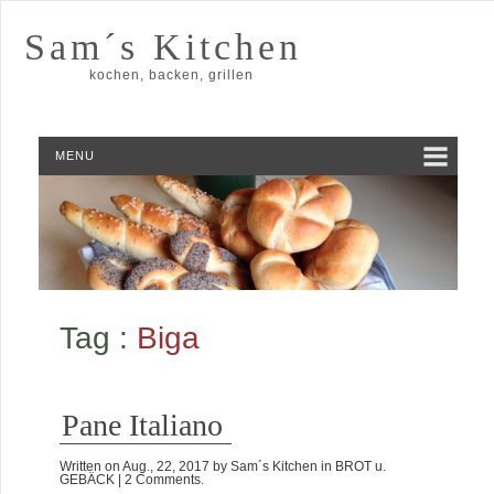
Sam´s Kitchen
kochen, backen, grillen
MENU
Tag :
Biga
Pane Italiano
Written on
Aug., 22, 2017
by
Sam´s Kitchen
in
BROT u.
GEBÄCK
| 2 Comments.