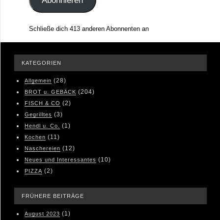
Abonnieren
Schließe dich 413 anderen Abonnenten an
KATEGORIEN
(28)
Allgemein
(204)
BROT u. GEBÄCK
(2)
FISCH & CO
(3)
Gegrilltes
(1)
Hendl u. Co.
(11)
Kochen
(12)
Naschereien
(10)
Neues und Interessantes
(2)
PIZZA
FRÜHERE BEITRÄGE
(1)
August 2023