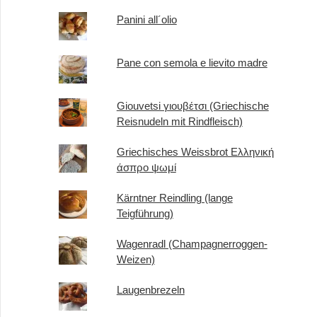
Panini all´olio
Pane con semola e lievito madre
Giouvetsi γιουβέτσι (Griechische
Reisnudeln mit Rindfleisch)
Griechisches Weissbrot Ελληνική
άσπρο ψωμί
Kärntner Reindling (lange
Teigführung)
Wagenradl (Champagnerroggen-
Weizen)
Laugenbrezeln