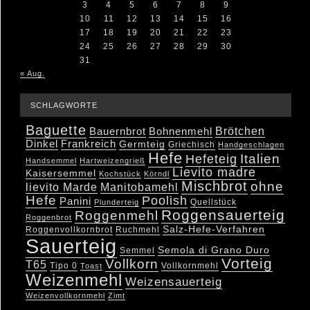
3
4
5
6
7
8
9
10
11
12
13
14
15
16
17
18
19
20
21
22
23
24
25
26
27
28
29
30
31
« Aug.
SCHLAGWORTE
Baguette
Brötchen
Bauernbrot
Bohnenmehl
Dinkel
Frankreich
Germteig
Griechisch
Handgeschlagen
Hefe
Hefeteig
Italien
Handsemmel
Hartweizengrieß
Lievito madre
Kaisersemmel
Kochstück
Körndl
Mischbrot
ohne
lievito Marde
Manitobamehl
Hefe
Poolish
Panini
Quellstück
Plunderteig
Roggensauerteig
Roggenmehl
Roggenbrot
Salz-Hefe-Verfahren
Roggenvollkornbrot
Ruchmehl
Sauerteig
Semola di Grano Duro
Semmel
Vorteig
Vollkorn
T65
Tipo 0
Vollkornmehl
Toast
Weizenmehl
Weizensauerteig
Weizenvollkornmehl
Zimt