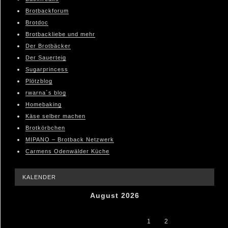
Brotbackforum
Brotdoc
Brotbackliebe und mehr
Der Brotbäcker
Der Sauerteig
Sugarprincess
Plötzblog
rwarna´s blog
Homebaking
Käse selber machen
Brotkörbchen
MIPANO – Brotback Netzwerk
Carmens Odenwälder Küche
KALENDER
August 2026
M
D
M
D
F
S
S
1
2