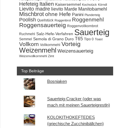
Hefeteig
Italien
Kaisersemmel
Kochstück
Körndl
Lievito madre
lievito Marde
Manitobamehl
Mischbrot
ohne Hefe
Panini
Plunderteig
Roggenmehl
Poolish
Quellstück
Roggenbrot
Roggensauerteig
Roggenvollkornbrot
Sauerteig
Salz-Hefe-Verfahren
Ruchmehl
T65
Semola di Grano Duro
Semmel
Tipo 0
Toast
Vorteig
Vollkorn
Vollkornmehl
Weizenmehl
Weizensauerteig
Weizenvollkornmehl
Zimt
Top Beiträge
Bosniaken
Sauerteig-Cracker (oder was
mach mit meinen Sauerteigrestln)
KOLOKITHOKEFTEDES
(griechische Zucchinibällchen)