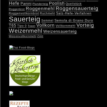
Hefe
Poolish
Panini
Quellstück
Plunderteig
Roggensauerteig
Roggenmehl
Roggenbrot
Salz-Hefe-Verfahren
Roggenvollkornbrot
Ruchmehl
Sauerteig
Semola di Grano Duro
Semmel
Vorteig
Vollkorn
T65
Tipo 0
Vollkornmehl
Toast
Weizenmehl
Weizensauerteig
Weizenvollkornmehl
Zimt