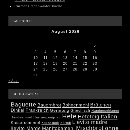
Carmens Odenwälder Küche
KALENDER
August 2026
M
D
M
D
F
S
S
1
2
3
4
5
6
7
8
9
10
11
12
13
14
15
16
17
18
19
20
21
22
23
24
25
26
27
28
29
30
31
« Aug.
SCHLAGWORTE
Baguette
Brötchen
Bauernbrot
Bohnenmehl
Dinkel
Frankreich
Germteig
Griechisch
Handgeschlagen
Hefe
Hefeteig
Italien
Handsemmel
Hartweizengrieß
Lievito madre
Kaisersemmel
Kochstück
Körndl
Mischbrot
ohne
lievito Marde
Manitobamehl