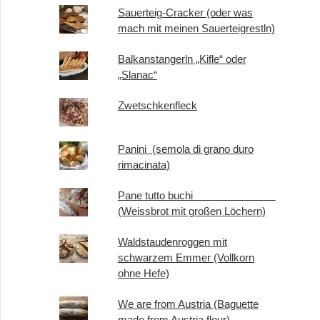
Sauerteig-Cracker (oder was
mach mit meinen Sauerteigrestln)
Balkanstangerln „Kifle“ oder
„Slanac“
Zwetschkenfleck
Panini (semola di grano duro
rimacinata)
Pane tutto buchi
(Weissbrot mit großen Löchern)
Waldstaudenroggen mit
schwarzem Emmer (Vollkorn
ohne Hefe)
We are from Austria (Baguette
made from Austria flour)