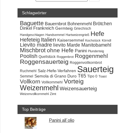
Schlagwörter
Baguette
Brötchen
Bauernbrot
Bohnenmehl
Dinkel
Frankreich
Germteig
Griechisch
Hefe
Handgeschlagen
Handsemmel
Hartweizengrieß
Hefeteig
Italien
Kaisersemmel
Kochstück
Körndl
Lievito madre
lievito Marde
Manitobamehl
Mischbrot
ohne Hefe
Panini
Plunderteig
Roggenmehl
Poolish
Quellstück
Roggenbrot
Roggensauerteig
Roggenvollkornbrot
Sauerteig
Salz-Hefe-Verfahren
Ruchmehl
T65
Semola di Grano Duro
Semmel
Tipo 0
Toast
Vorteig
Vollkorn
Vollkornmehl
Weizenmehl
Weizensauerteig
Weizenvollkornmehl
Zimt
Top Beiträge
Panini all´olio