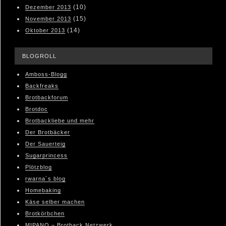
(10)
Dezember 2013
(15)
November 2013
(14)
Oktober 2013
BLOGROLL
Amboss-Blogg
Backfreaks
Brotbackforum
Brotdoc
Brotbackliebe und mehr
Der Brotbäcker
Der Sauerteig
Sugarprincess
Plötzblog
rwarna´s blog
Homebaking
Käse selber machen
Brotkörbchen
MIPANO – Brotback Netzwerk