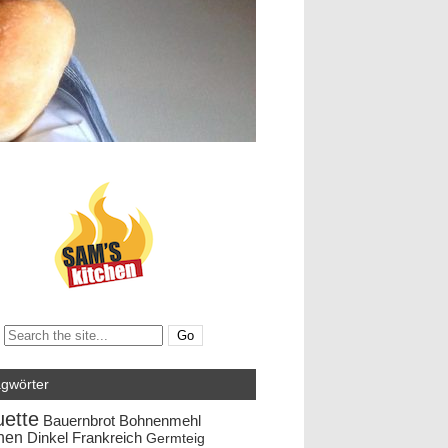
Search:
agwörter
ette
Bauernbrot
Bohnenmehl
hen
Dinkel
Frankreich
Germteig