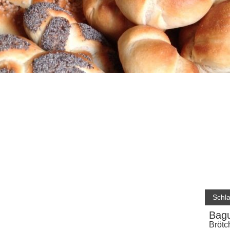
Schl
Bagu
Brötc