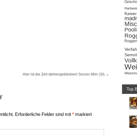
Griechi
Hartwei
Kaise
madr
Misc
Pool
Rog
Roggen
Verfa
Semol
Voll
Wei
Weizenv
Hier ist die Zeit stehengeblieben! Sorzev Mlin (SI)
→
Top B
r
ntlicht.
Erforderliche Felder sind mit
*
markiert