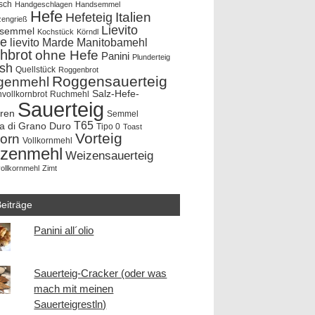
sch
Handgeschlagen
Handsemmel
Hefe
Hefeteig
Italien
zengrieß
Lievito
rsemmel
Kochstück
Körndl
e
lievito Marde
Manitobamehl
hbrot
ohne Hefe
Panini
Plunderteig
ish
Quellstück
Roggenbrot
Roggensauerteig
genmehl
Salz-Hefe-
vollkornbrot
Ruchmehl
Sauerteig
hren
Semmel
T65
a di Grano Duro
Tipo 0
Toast
Vorteig
korn
Vollkornmehl
zenmehl
Weizensauerteig
ollkornmehl
Zimt
eiträge
Panini all´olio
Sauerteig-Cracker (oder was
mach mit meinen
Sauerteigrestln)