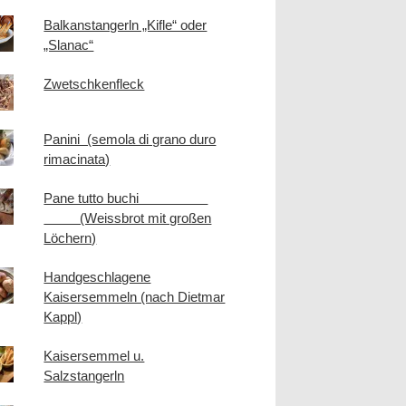
Balkanstangerln „Kifle“ oder
„Slanac“
Zwetschkenfleck
Panini (semola di grano duro
rimacinata)
Pane tutto buchi
(Weissbrot mit großen
Löchern)
Handgeschlagene
Kaisersemmeln (nach Dietmar
Kappl)
Kaisersemmel u.
Salzstangerln