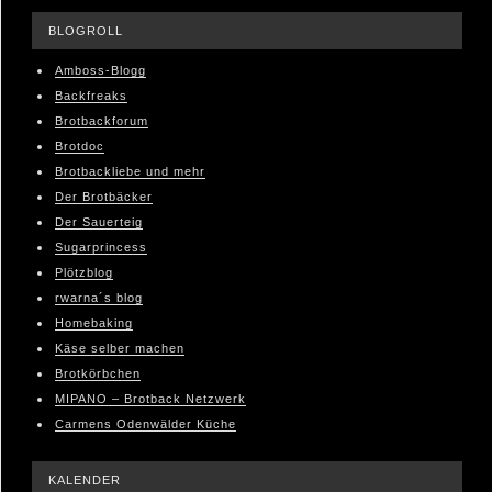
BLOGROLL
Amboss-Blogg
Backfreaks
Brotbackforum
Brotdoc
Brotbackliebe und mehr
Der Brotbäcker
Der Sauerteig
Sugarprincess
Plötzblog
rwarna´s blog
Homebaking
Käse selber machen
Brotkörbchen
MIPANO – Brotback Netzwerk
Carmens Odenwälder Küche
KALENDER