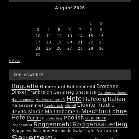
August 2026
M
D
M
D
F
S
S
1
2
3
4
5
6
7
8
9
10
11
12
13
14
15
16
17
18
19
20
21
22
23
24
25
26
27
28
29
30
31
« Aug.
SCHLAGWORTE
Baguette
Brötchen
Bauernbrot
Bohnenmehl
Dinkel
Frankreich
Germteig
Griechisch
Handgeschlagen
Hefe
Hefeteig
Italien
Handsemmel
Hartweizengrieß
Lievito madre
Kaisersemmel
Kochstück
Körndl
Mischbrot
ohne
lievito Marde
Manitobamehl
Hefe
Poolish
Panini
Quellstück
Plunderteig
Roggensauerteig
Roggenmehl
Roggenbrot
Salz-Hefe-Verfahren
Roggenvollkornbrot
Ruchmehl
Sauerteig