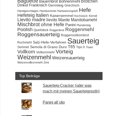
Baguette
Brötchen
Bauernbrot
Bohnenmehl
Dinkel
Frankreich
Germteig
Griechisch
Hefe
Handgeschlagen
Handsemmel
Hartweizengrieß
Hefeteig
Italien
Kaisersemmel
Kochstück
Körndl
Lievito madre
lievito Marde
Manitobamehl
Mischbrot
ohne Hefe
Panini
Plunderteig
Roggenmehl
Poolish
Quellstück
Roggenbrot
Roggensauerteig
Roggenvollkornbrot
Sauerteig
Salz-Hefe-Verfahren
Ruchmehl
T65
Semola di Grano Duro
Semmel
Tipo 0
Toast
Vorteig
Vollkorn
Vollkornmehl
Weizenmehl
Weizensauerteig
Weizenvollkornmehl
Zimt
Top Beiträge
Sauerteig-Cracker (oder was
mach mit meinen Sauerteigrestln)
Panini all´olio