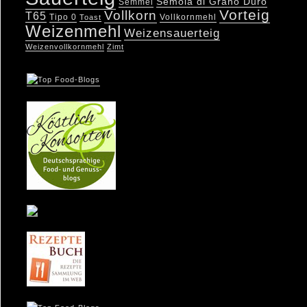
Semola di Grano Duro
Semmel
Vorteig
Vollkorn
T65
Tipo 0
Vollkornmehl
Toast
Weizenmehl
Weizensauerteig
Weizenvollkornmehl
Zimt