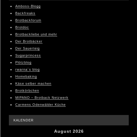
Amboss-Blogg
Backfreaks
Brotbackforum
Brotdoc
Brotbackliebe und mehr
Der Brotbäcker
Der Sauerteig
Sugarprincess
Plötzblog
rwarna´s blog
Homebaking
Käse selber machen
Brotkörbchen
MIPANO – Brotback Netzwerk
Carmens Odenwälder Küche
KALENDER
August 2026