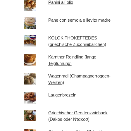
Panini all´olio
Pane con semola e lievito madre
KOLOKITHOKEFTEDES
(griechische Zucchinibällchen)
Kärntner Reindling (lange
Teigführung)
Wagenradl (Champagnerroggen-
Weizen)
Laugenbrezeln
Griechischer Gerstenzwieback
(Dakos oder Ντακοσ)