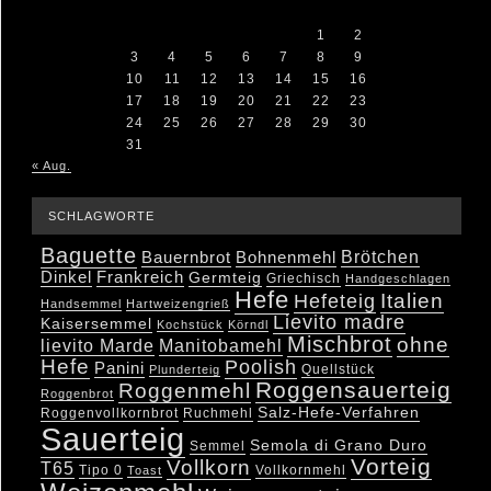
M
D
M
D
F
S
S
1
2
3
4
5
6
7
8
9
10
11
12
13
14
15
16
17
18
19
20
21
22
23
24
25
26
27
28
29
30
31
« Aug.
SCHLAGWORTE
Baguette
Brötchen
Bauernbrot
Bohnenmehl
Dinkel
Frankreich
Germteig
Griechisch
Handgeschlagen
Hefe
Hefeteig
Italien
Handsemmel
Hartweizengrieß
Lievito madre
Kaisersemmel
Kochstück
Körndl
Mischbrot
ohne
lievito Marde
Manitobamehl
Hefe
Poolish
Panini
Quellstück
Plunderteig
Roggensauerteig
Roggenmehl
Roggenbrot
Salz-Hefe-Verfahren
Roggenvollkornbrot
Ruchmehl
Sauerteig
Semola di Grano Duro
Semmel
Vorteig
Vollkorn
T65
Tipo 0
Vollkornmehl
Toast