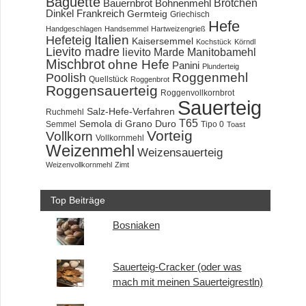
Baguette
Brötchen
Bauernbrot
Bohnenmehl
Dinkel
Frankreich
Germteig
Griechisch
Hefe
Handgeschlagen
Handsemmel
Hartweizengrieß
Hefeteig
Italien
Kaisersemmel
Kochstück
Körndl
Lievito madre
lievito Marde
Manitobamehl
Mischbrot
ohne Hefe
Panini
Plunderteig
Roggenmehl
Poolish
Quellstück
Roggenbrot
Roggensauerteig
Roggenvollkornbrot
Sauerteig
Salz-Hefe-Verfahren
Ruchmehl
T65
Semola di Grano Duro
Semmel
Tipo 0
Toast
Vorteig
Vollkorn
Vollkornmehl
Weizenmehl
Weizensauerteig
Weizenvollkornmehl
Zimt
Top Beiträge
Bosniaken
Sauerteig-Cracker (oder was
mach mit meinen Sauerteigrestln)