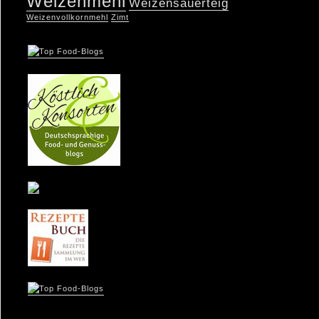
Weizenmehl
Weizensauerteig
Weizenvollkornmehl
Zimt