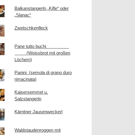
Balkanstangerln „Kifle“ oder
„Slanac“
Zwetschkenfleck
Pane tutto buchi
(Weissbrot mit großen
Löchern)
Panini (semola di grano duro
rimacinata)
Kaisersemmel u.
Salzstangerln
Kärntner Jausenweckerl
Waldstaudenroggen mit