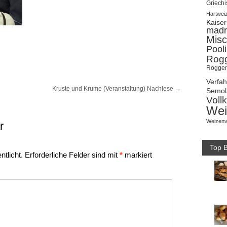
Griechi
Hartwei
Kaise
madr
Misc
Pool
Rog
Roggen
Verfa
Kruste und Krume (Veranstaltung) Nachlese
→
Semol
Voll
Wei
Weizenv
r
Top B
ntlicht.
Erforderliche Felder sind mit
*
markiert