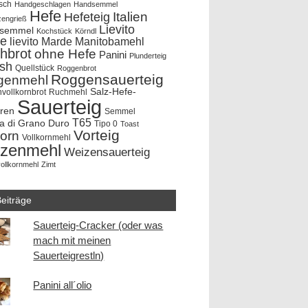
sch
Handgeschlagen
Handsemmel
Hefe
Hefeteig
Italien
zengrieß
Lievito
rsemmel
Kochstück
Körndl
e
lievito Marde
Manitobamehl
hbrot
ohne Hefe
Panini
Plunderteig
ish
Quellstück
Roggenbrot
Roggensauerteig
genmehl
Salz-Hefe-
vollkornbrot
Ruchmehl
Sauerteig
hren
Semmel
T65
a di Grano Duro
Tipo 0
Toast
Vorteig
korn
Vollkornmehl
zenmehl
Weizensauerteig
ollkornmehl
Zimt
eiträge
Sauerteig-Cracker (oder was
mach mit meinen
Sauerteigrestln)
Panini all´olio