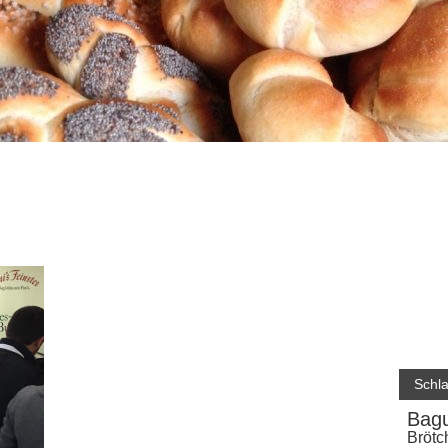
Schl
Bagu
Brötc