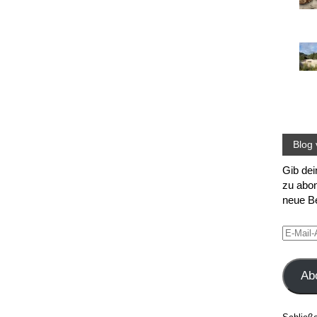
Blog 
Gib dei
zu abon
neue Be
E-
Mail-
Adress
Ab