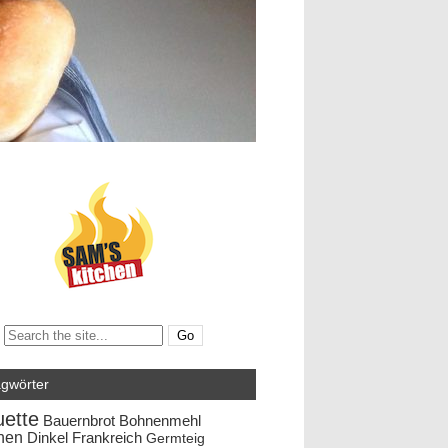
Search:
agwörter
ette
Bauernbrot
Bohnenmehl
hen
Dinkel
Frankreich
Germteig