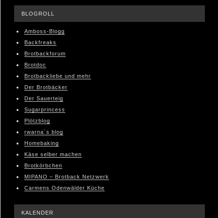
BLOGROLL
Amboss-Blogg
Backfreaks
Brotbackforum
Brotdoc
Brotbackliebe und mehr
Der Brotbäcker
Der Sauerteig
Sugarprincess
Plötzblog
rwarna´s blog
Homebaking
Käse selber machen
Brotkörbchen
MIPANO – Brotback Netzwerk
Carmens Odenwälder Küche
KALENDER