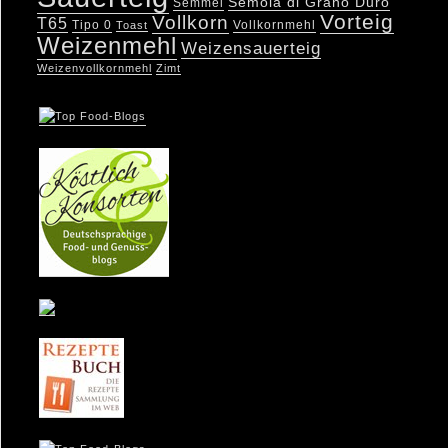
Semola di Grano Duro
Semmel
Vorteig
Vollkorn
T65
Tipo 0
Vollkornmehl
Toast
Weizenmehl
Weizensauerteig
Weizenvollkornmehl
Zimt