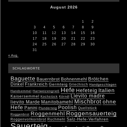
August 2026
M
D
M
D
F
S
S
1
2
3
4
5
6
7
8
9
10
11
12
13
14
15
16
17
18
19
20
21
22
23
24
25
26
27
28
29
30
31
« Aug.
SCHLAGWORTE
Baguette
Brötchen
Bauernbrot
Bohnenmehl
Dinkel
Frankreich
Germteig
Griechisch
Handgeschlagen
Hefe
Hefeteig
Italien
Handsemmel
Hartweizengrieß
Lievito madre
Kaisersemmel
Kochstück
Körndl
Mischbrot
ohne
lievito Marde
Manitobamehl
Hefe
Poolish
Panini
Quellstück
Plunderteig
Roggensauerteig
Roggenmehl
Roggenbrot
Salz-Hefe-Verfahren
Roggenvollkornbrot
Ruchmehl
Sauerteig