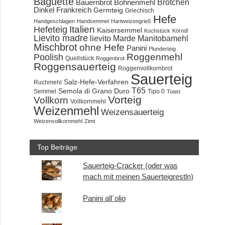
Baguette
Brötchen
Bauernbrot
Bohnenmehl
Dinkel
Frankreich
Germteig
Griechisch
Hefe
Handgeschlagen
Handsemmel
Hartweizengrieß
Hefeteig
Italien
Kaisersemmel
Kochstück
Körndl
Lievito madre
lievito Marde
Manitobamehl
Mischbrot
ohne Hefe
Panini
Plunderteig
Roggenmehl
Poolish
Quellstück
Roggenbrot
Roggensauerteig
Roggenvollkornbrot
Sauerteig
Salz-Hefe-Verfahren
Ruchmehl
T65
Semola di Grano Duro
Semmel
Tipo 0
Toast
Vorteig
Vollkorn
Vollkornmehl
Weizenmehl
Weizensauerteig
Weizenvollkornmehl
Zimt
Top Beiträge
Sauerteig-Cracker (oder was
mach mit meinen Sauerteigrestln)
Panini all´olio