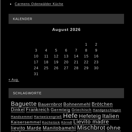
Carmens Odenwälder Küche
KALENDER
August 2026
M
D
M
D
F
S
S
1
2
3
4
5
6
7
8
9
10
11
12
13
14
15
16
17
18
19
20
21
22
23
24
25
26
27
28
29
30
31
« Aug.
SCHLAGWORTE
Baguette
Brötchen
Bauernbrot
Bohnenmehl
Dinkel
Frankreich
Germteig
Griechisch
Handgeschlagen
Hefe
Hefeteig
Italien
Handsemmel
Hartweizengrieß
Lievito madre
Kaisersemmel
Kochstück
Körndl
Mischbrot
ohne
lievito Marde
Manitobamehl