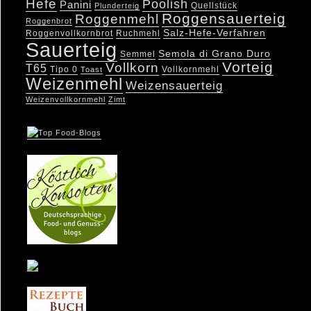
Hefe
Poolish
Panini
Quellstück
Plunderteig
Roggensauerteig
Roggenmehl
Roggenbrot
Salz-Hefe-Verfahren
Roggenvollkornbrot
Ruchmehl
Sauerteig
Semola di Grano Duro
Semmel
Vorteig
Vollkorn
T65
Tipo 0
Vollkornmehl
Toast
Weizenmehl
Weizensauerteig
Weizenvollkornmehl
Zimt