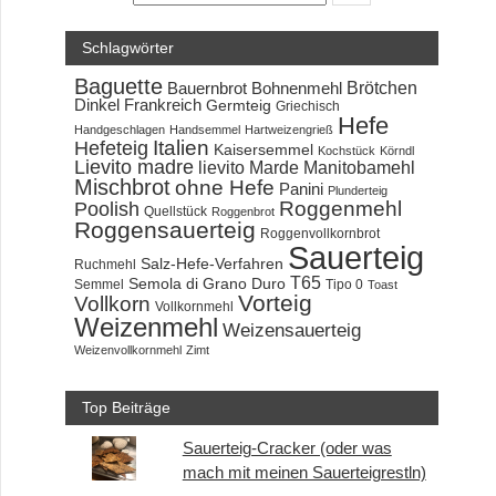
Schlagwörter
Baguette
Brötchen
Bauernbrot
Bohnenmehl
Dinkel
Frankreich
Germteig
Griechisch
Hefe
Handgeschlagen
Handsemmel
Hartweizengrieß
Hefeteig
Italien
Kaisersemmel
Kochstück
Körndl
Lievito madre
lievito Marde
Manitobamehl
Mischbrot
ohne Hefe
Panini
Plunderteig
Roggenmehl
Poolish
Quellstück
Roggenbrot
Roggensauerteig
Roggenvollkornbrot
Sauerteig
Salz-Hefe-Verfahren
Ruchmehl
T65
Semola di Grano Duro
Semmel
Tipo 0
Toast
Vorteig
Vollkorn
Vollkornmehl
Weizenmehl
Weizensauerteig
Weizenvollkornmehl
Zimt
Top Beiträge
Sauerteig-Cracker (oder was
mach mit meinen Sauerteigrestln)