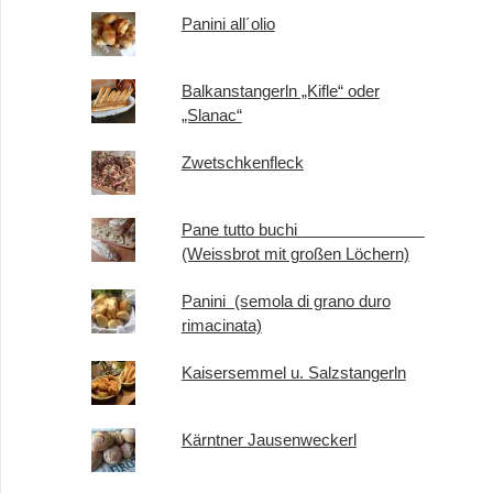
Panini all´olio
Balkanstangerln „Kifle“ oder
„Slanac“
Zwetschkenfleck
Pane tutto buchi
(Weissbrot mit großen Löchern)
Panini (semola di grano duro
rimacinata)
Kaisersemmel u. Salzstangerln
Kärntner Jausenweckerl