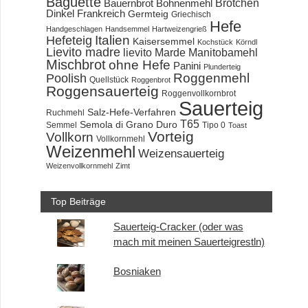
Baguette
Brötchen
Bauernbrot
Bohnenmehl
Dinkel
Frankreich
Germteig
Griechisch
Hefe
Handgeschlagen
Handsemmel
Hartweizengrieß
Hefeteig
Italien
Kaisersemmel
Kochstück
Körndl
Lievito madre
lievito Marde
Manitobamehl
Mischbrot
ohne Hefe
Panini
Plunderteig
Roggenmehl
Poolish
Quellstück
Roggenbrot
Roggensauerteig
Roggenvollkornbrot
Sauerteig
Salz-Hefe-Verfahren
Ruchmehl
T65
Semola di Grano Duro
Semmel
Tipo 0
Toast
Vorteig
Vollkorn
Vollkornmehl
Weizenmehl
Weizensauerteig
Weizenvollkornmehl
Zimt
Top Beiträge
Sauerteig-Cracker (oder was
mach mit meinen Sauerteigrestln)
Bosniaken