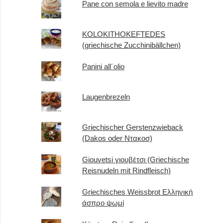
Pane con semola e lievito madre
KOLOKITHOKEFTEDES
(griechische Zucchinibällchen)
Panini all´olio
Laugenbrezeln
Griechischer Gerstenzwieback
(Dakos oder Ντακοσ)
Giouvetsi γιουβέτσι (Griechische
Reisnudeln mit Rindfleisch)
Griechisches Weissbrot Ελληνική
άσπρο ψωμί