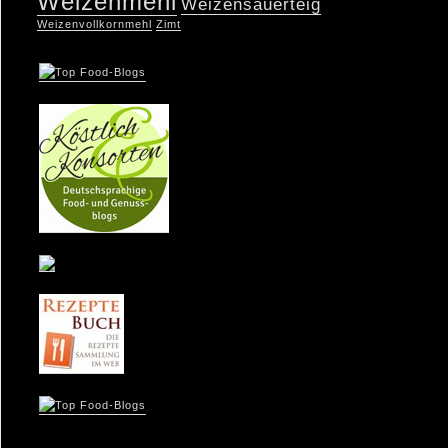
Weizenmehl
Weizensauerteig
Weizenvollkornmehl
Zimt