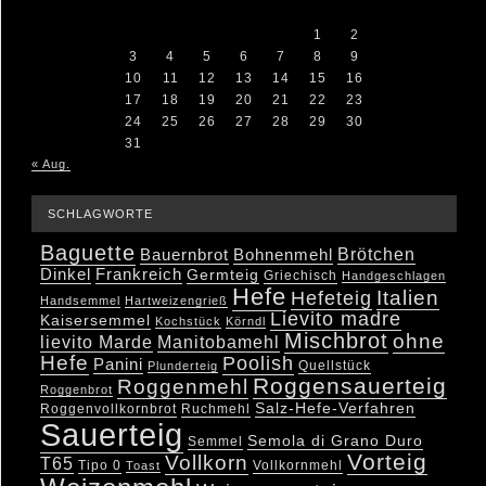
M
D
M
D
F
S
S
1
2
3
4
5
6
7
8
9
10
11
12
13
14
15
16
17
18
19
20
21
22
23
24
25
26
27
28
29
30
31
« Aug.
SCHLAGWORTE
Baguette
Brötchen
Bauernbrot
Bohnenmehl
Dinkel
Frankreich
Germteig
Griechisch
Handgeschlagen
Hefe
Hefeteig
Italien
Handsemmel
Hartweizengrieß
Lievito madre
Kaisersemmel
Kochstück
Körndl
Mischbrot
ohne
lievito Marde
Manitobamehl
Hefe
Poolish
Panini
Quellstück
Plunderteig
Roggensauerteig
Roggenmehl
Roggenbrot
Salz-Hefe-Verfahren
Roggenvollkornbrot
Ruchmehl
Sauerteig
Semola di Grano Duro
Semmel
Vorteig
Vollkorn
T65
Tipo 0
Vollkornmehl
Toast