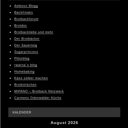
Amboss-Blogg
Backfreaks
Brotbackforum
Brotdoc
Brotbackliebe und mehr
Der Brotbäcker
Der Sauerteig
Sugarprincess
Plötzblog
rwarna´s blog
Homebaking
Käse selber machen
Brotkörbchen
MIPANO – Brotback Netzwerk
Carmens Odenwälder Küche
KALENDER
August 2026